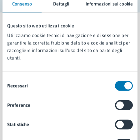
Consenso
Dettagli
Informazioni sui cookie
Questo sito web utilizza i cookie
Utilizziamo cookie tecnici di navigazione e di sessione per
garantire la corretta fruizione del sito e cookie analitici per
Comune di Napoli
raccogliere informazioni sull'uso del sito da parte degli
utenti.
AMMINISTRAZIONE
Aree amministrative
Selezione
Organi di governo
Necessari
del
Municipalità
consenso
Uffici
Preferenze
Enti e fondazioni
Politici
Personale amministrativo
Statistiche
Documenti e dati
Intranet, posta aziendale e protocollo