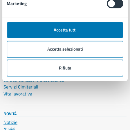
Marketing
CATEGORIE DI SERVIZIO
Ambiente
Accetta tutti
Anagrafe e stato civile
Autorizzazioni
Cultura e tempo libero
Accetta selezionati
Documenti e certificati
Educazione e formazione
Giustizia e sicurezza pubblica
Rifiuta
Imprese e commercio
Salute, benessere e assistenza
Servizi Cimiteriali
Vita lavorativa
NOVITÀ
Notizie
Avvisi