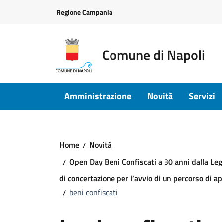
Vai ai contenuti
Vai al footer
Regione Campania
Comune di Napoli
Amministrazione
Novità
Servizi
Home
Novità
Open Day Beni Confiscati a 30 anni dalla Leg
di concertazione per l’avvio di un percorso di ap
beni confiscati