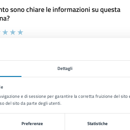
to sono chiare le informazioni su questa
na?
 chiarezza delle informazioni (da 1 a 5 stelle)
ona il numero di stelle per valutare la chiarezza delle inform
1 stelle su 5
uta 2 stelle su 5
Valuta 3 stelle su 5
Valuta 4 stelle su 5
Valuta 5 stelle su 5
Dettagli
ie
tatta il comune
avigazione e di sessione per garantire la corretta fruizione del sito e
so del sito da parte degli utenti.
Leggi le domande frequenti
Richiedi assistenza
Preferenze
Statistiche
Prenota appuntamento