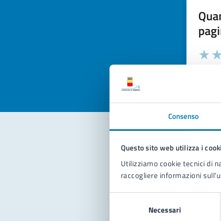
Quan
pagi
Valuta la
Selezi
Valuta 
Val
Consenso
Questo sito web utilizza i cook
Con
Utilizziamo cookie tecnici di n
raccogliere informazioni sull'u
Selezione
Necessari
del