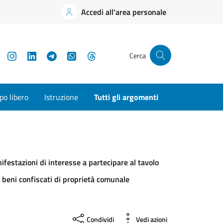
Accedi all'area personale
YouTube
Instagram
LinkedIn
Telegram
WhatsApp
Threads
Cerca
o libero
Istruzione
Tutti gli argomenti
festazioni di interesse a partecipare al tavolo
ei beni confiscati di proprietà comunale
Condividi
Vedi azioni