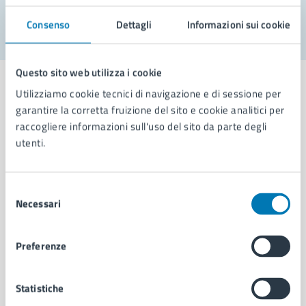
Segnala disservizio
Consenso
Dettagli
Informazioni sui cookie
Questo sito web utilizza i cookie
Utilizziamo cookie tecnici di navigazione e di sessione per
garantire la corretta fruizione del sito e cookie analitici per
raccogliere informazioni sull'uso del sito da parte degli
Comune di Napoli
utenti.
AMMINISTRAZIONE
Selezione
Aree amministrative
Necessari
del
Organi di governo
consenso
Municipalità
Preferenze
Uffici
Enti e fondazioni
Politici
Statistiche
Personale amministrativo