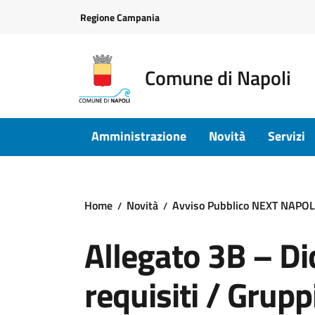
Vai ai contenuti
Vai al footer
Regione Campania
Comune di Napoli
Amministrazione
Novità
Servizi
Home
Novità
Avviso Pubblico NEXT NAPOLI 
Allegato 3B – D
requisiti / Grupp