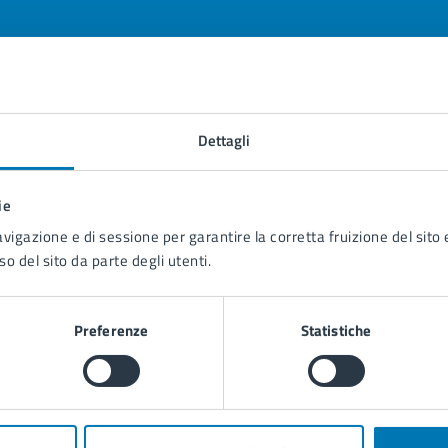
tatta il comune
Dettagli
Leggi le domande frequenti
ie
Richiedi assistenza
avigazione e di sessione per garantire la corretta fruizione del sito e
Prenota appuntamento
so del sito da parte degli utenti.
blemi in città
Preferenze
Statistiche
Segnala disservizio