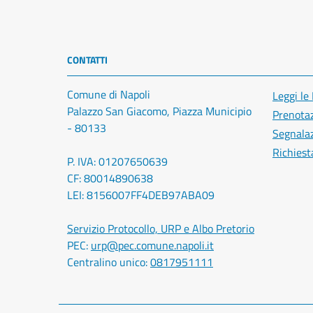
CONTATTI
Comune di Napoli
Leggi le
Palazzo San Giacomo, Piazza Municipio
Prenota
- 80133
Segnalaz
Richiest
P. IVA: 01207650639
CF: 80014890638
LEI: 8156007FF4DEB97ABA09
Servizio Protocollo, URP e Albo Pretorio
PEC:
urp@pec.comune.napoli.it
Centralino unico:
0817951111