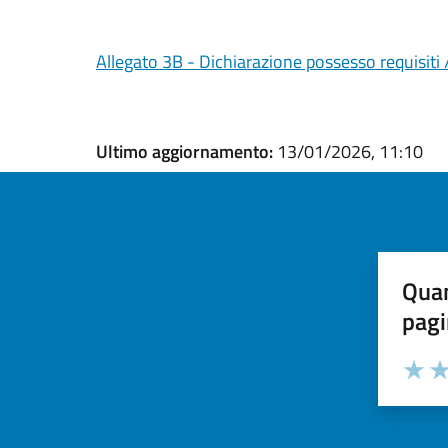
Allegato 3B - Dichiarazione possesso requisiti 
Ultimo aggiornamento:
13/01/2026, 11:10
Quan
pagi
Valuta la
Selezi
Valuta 
Val