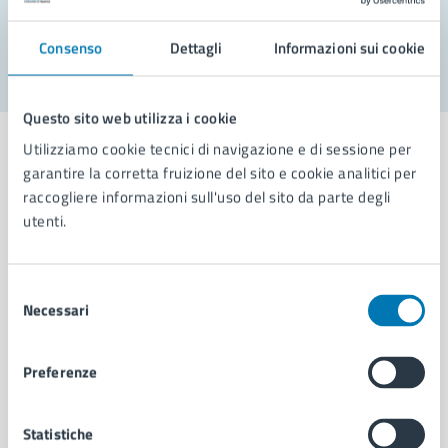
Segnala disservizio
Consenso
Dettagli
Informazioni sui cookie
Questo sito web utilizza i cookie
Utilizziamo cookie tecnici di navigazione e di sessione per
garantire la corretta fruizione del sito e cookie analitici per
raccogliere informazioni sull'uso del sito da parte degli
Comune di Napoli
utenti.
AMMINISTRAZIONE
Selezione
Necessari
Aree amministrative
del
Organi di governo
consenso
Municipalità
Preferenze
Uffici
Enti e fondazioni
Politici
Statistiche