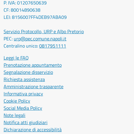
P. IVA: 01207650639
CF: 80014890638
LEI: 8156007FF4DEB97ABA09
Servizio Protocollo, URP e Albo Pretorio
PEC:
urp@pec.comune.napoli.it
Centralino unico:
0817951111
Leggi le FAQ
Prenotazione appuntamento
Segnalazione disservizio
Richiesta assistenza
Amministrazione trasparente
Informativa privacy
Cookie Policy
Social Media Policy
Note legali
Notifica atti giudiziari
Dichiarazione di accessibilità