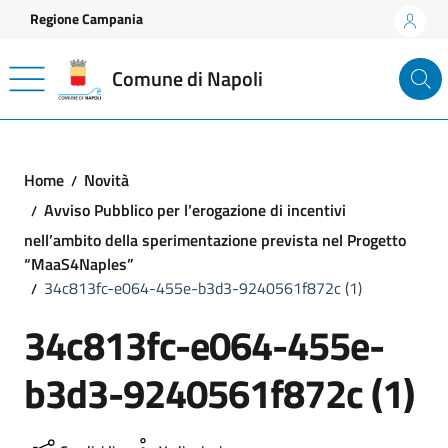
Vai ai contenuti
Vai al footer
Regione Campania
Comune di Napoli
Home
Novità
Avviso Pubblico per l’erogazione di incentivi
nell’ambito della sperimentazione prevista nel Progetto
“MaaS4Naples”
34c813fc-e064-455e-b3d3-9240561f872c (1)
34c813fc-e064-455e-
b3d3-9240561f872c (1)