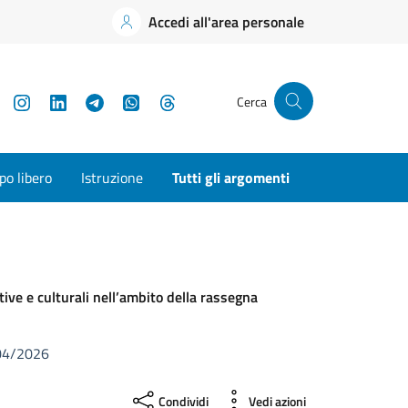
Accedi all'area personale
YouTube
Instagram
LinkedIn
Telegram
WhatsApp
Threads
Cerca
o libero
Istruzione
Tutti gli argomenti
ative e culturali nell’ambito della rassegna
0/04/2026
Condividi
Vedi azioni