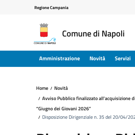
Vai ai contenuti
Vai al footer
Regione Campania
Comune di Napoli
Amministrazione
Novità
Servizi
Home
Novità
Avviso Pubblico finalizzato all’acquisizione d
“Giugno dei Giovani 2026”
Disposizione Dirigenziale n. 35 del 20/04/202