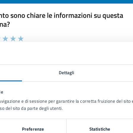
to sono chiare le informazioni su questa
na?
 chiarezza delle informazioni (da 1 a 5 stelle)
ona il numero di stelle per valutare la chiarezza delle inform
1 stelle su 5
uta 2 stelle su 5
Valuta 3 stelle su 5
Valuta 4 stelle su 5
Valuta 5 stelle su 5
Dettagli
ie
tatta il comune
avigazione e di sessione per garantire la corretta fruizione del sito e
so del sito da parte degli utenti.
Leggi le domande frequenti
Richiedi assistenza
Preferenze
Statistiche