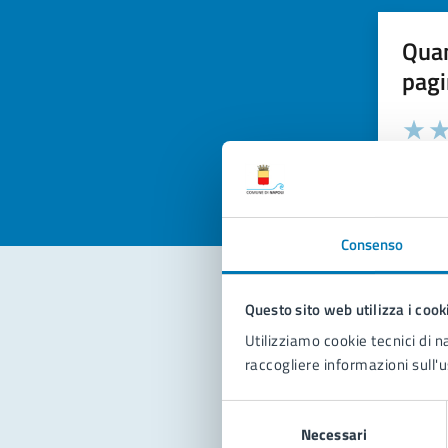
Quan
pagi
Valuta la
Selezi
Valuta 
Val
Consenso
Questo sito web utilizza i cook
Con
Utilizziamo cookie tecnici di n
raccogliere informazioni sull'u
Selezione
Necessari
del