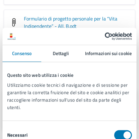
Formulario di progetto personale per la “Vita
Indipendente” - All. B
.odt
Progetto personalizzato
.odt
Consenso
Dettagli
Informazioni sui cookie
Questo sito web utilizza i cookie
A cura di
Utilizziamo cookie tecnici di navigazione e di sessione per
garantire la corretta fruizione del sito e cookie analitici per
Servizio Politiche di Inclusione e di
raccogliere informazioni sull'uso del sito da parte degli
Integrazione Sociale
utenti.
Via Flavio Gioia n. 85 , 80133
Selezione
Necessari
del