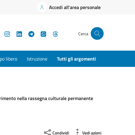
Accedi all'area personale
YouTube
Instagram
LinkedIn
Telegram
WhatsApp
Threads
Cerca
o libero
Istruzione
Tutti gli argomenti
nserimento nella rassegna culturale permanente
Condividi
Vedi azioni