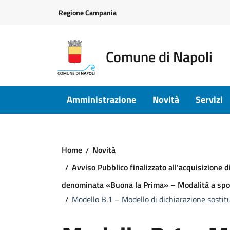
Vai ai contenuti
Vai al footer
Regione Campania
Comune di Napoli
Amministrazione
Novità
Servizi
Home
Novità
Avviso Pubblico finalizzato all’acquisizione 
denominata «Buona la Prima» – Modalità a spor
Modello B.1 – Modello di dichiarazione sostitu