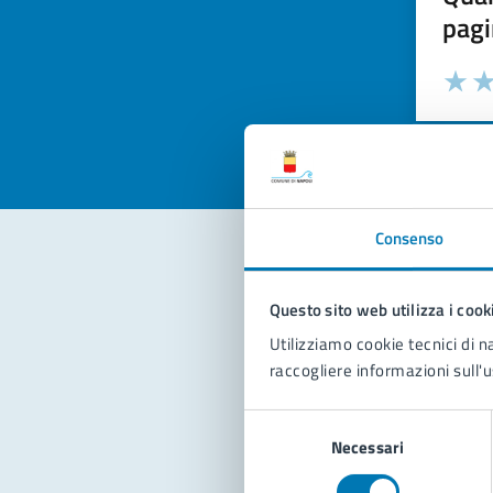
pagi
Valuta la
Selezi
Valuta 
Val
Consenso
Con
Questo sito web utilizza i cook
Utilizziamo cookie tecnici di n
raccogliere informazioni sull'u
Selezione
Necessari
del
consenso