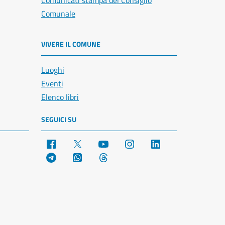
Comunicati stampa del Consiglio
Comunale
VIVERE IL COMUNE
Luoghi
Eventi
Elenco libri
SEGUICI SU
Facebook
X
YouTube
Instagram
LinkedIn
Telegram
WhatsApp
Threads