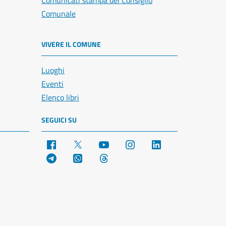
Comunicati stampa del Consiglio
Comunale
VIVERE IL COMUNE
Luoghi
Eventi
Elenco libri
SEGUICI SU
Facebook
X
YouTube
Instagram
LinkedIn
Telegram
WhatsApp
Threads