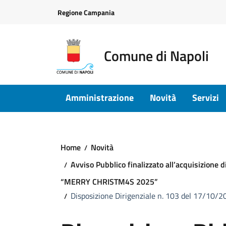
Vai ai contenuti
Vai al footer
Regione Campania
Comune di Napoli
Amministrazione
Novità
Servizi
Home
Novità
Avviso Pubblico finalizzato all’acquisizione di
“MERRY CHRISTM4S 2025”
Disposizione Dirigenziale n. 103 del 17/10