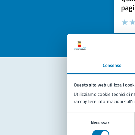
pagi
Valuta la
Selezi
Valuta 
Val
Consenso
Con
Questo sito web utilizza i cook
Utilizziamo cookie tecnici di n
raccogliere informazioni sull'u
Selezione
Necessari
del
consenso