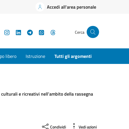
Accedi all'area personale
YouTube
Instagram
LinkedIn
Telegram
WhatsApp
Threads
Cerca
o libero
Istruzione
Tutti gli argomenti
 culturali e ricreativi nell’ambito della rassegna
Condividi
Vedi azioni