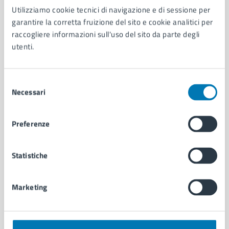
Utilizziamo cookie tecnici di navigazione e di sessione per
AMMINISTRAZIONE
garantire la corretta fruizione del sito e cookie analitici per
Aree amministrative
raccogliere informazioni sull'uso del sito da parte degli
Organi di governo
utenti.
Municipalità
Uffici
Enti e fondazioni
Selezione
Politici
Necessari
del
Personale amministrativo
consenso
Documenti e dati
Preferenze
Intranet, posta aziendale e protocollo
Statistiche
CATEGORIE DI SERVIZIO
Ambiente
Marketing
Anagrafe e stato civile
Autorizzazioni
Cultura e tempo libero
Documenti e certificati