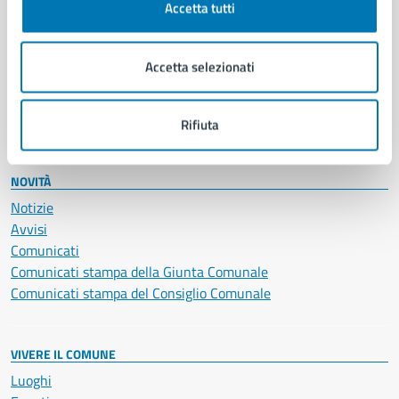
Accetta tutti
Educazione e formazione
Giustizia e sicurezza pubblica
Imprese e commercio
Accetta selezionati
Salute, benessere e assistenza
Servizi Cimiteriali
Vita lavorativa
Rifiuta
NOVITÀ
Notizie
Avvisi
Comunicati
Comunicati stampa della Giunta Comunale
Comunicati stampa del Consiglio Comunale
VIVERE IL COMUNE
Luoghi