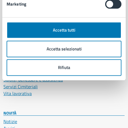
Marketing
CATEGORIE DI SERVIZIO
Ambiente
Accetta tutti
Anagrafe e stato civile
Autorizzazioni
Cultura e tempo libero
Accetta selezionati
Documenti e certificati
Educazione e formazione
Giustizia e sicurezza pubblica
Rifiuta
Imprese e commercio
Salute, benessere e assistenza
Servizi Cimiteriali
Vita lavorativa
NOVITÀ
Notizie