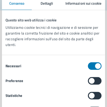
Consenso
Dettagli
Informazioni sui cookie
Questo sito web utilizza i cookie
Utilizziamo cookie tecnici di navigazione e di sessione per
garantire la corretta fruizione del sito e cookie analitici per
Comune di Napoli
raccogliere informazioni sull'uso del sito da parte degli
utenti.
AMMINISTRAZIONE
Aree amministrative
Selezione
Organi di governo
Necessari
del
Municipalità
consenso
Uffici
Preferenze
Enti e fondazioni
Politici
Personale amministrativo
Statistiche
Documenti e dati
Intranet, posta aziendale e protocollo