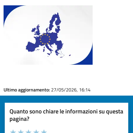
Ultimo aggiornamento:
27/05/2026, 16:14
Quanto sono chiare le informazioni su questa
pagina?
Valuta la chiarezza delle informazioni (da 1 a 5 stelle)
Seleziona il numero di stelle per valutare la chiarezza delle i