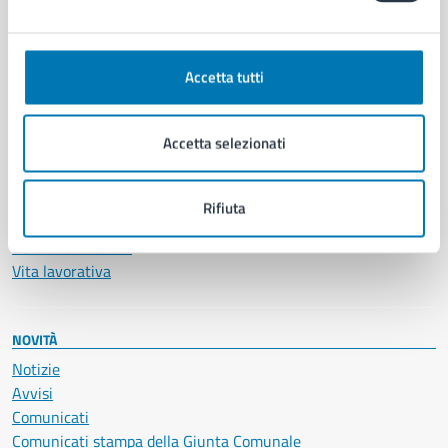
CATEGORIE DI SERVIZIO
Ambiente
Anagrafe e stato civile
Accetta tutti
Autorizzazioni
Cultura e tempo libero
Documenti e certificati
Accetta selezionati
Educazione e formazione
Giustizia e sicurezza pubblica
Imprese e commercio
Rifiuta
Salute, benessere e assistenza
Servizi Cimiteriali
Vita lavorativa
NOVITÀ
Notizie
Avvisi
Comunicati
Comunicati stampa della Giunta Comunale