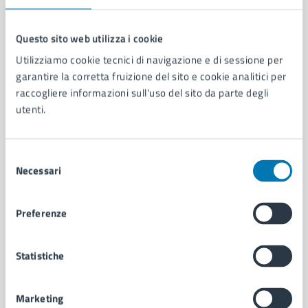
Questo sito web utilizza i cookie
Utilizziamo cookie tecnici di navigazione e di sessione per
Comune di Napoli
garantire la corretta fruizione del sito e cookie analitici per
raccogliere informazioni sull'uso del sito da parte degli
utenti.
AMMINISTRAZIONE
Aree amministrative
Organi di governo
Selezione
Municipalità
Necessari
del
Uffici
consenso
Enti e fondazioni
Politici
Preferenze
Personale amministrativo
Documenti e dati
Statistiche
Intranet, posta aziendale e protocollo
Marketing