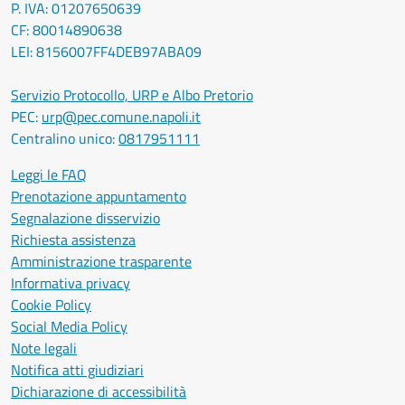
P. IVA: 01207650639
CF: 80014890638
LEI: 8156007FF4DEB97ABA09
Servizio Protocollo, URP e Albo Pretorio
PEC:
urp@pec.comune.napoli.it
Centralino unico:
0817951111
Leggi le FAQ
Prenotazione appuntamento
Segnalazione disservizio
Richiesta assistenza
Amministrazione trasparente
Informativa privacy
Cookie Policy
Social Media Policy
Note legali
Notifica atti giudiziari
Dichiarazione di accessibilità