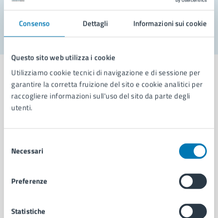
Segnala disservizio
Consenso
Dettagli
Informazioni sui cookie
Questo sito web utilizza i cookie
Utilizziamo cookie tecnici di navigazione e di sessione per
garantire la corretta fruizione del sito e cookie analitici per
raccogliere informazioni sull'uso del sito da parte degli
Comune di Napoli
utenti.
AMMINISTRAZIONE
Selezione
Necessari
Aree amministrative
del
Organi di governo
consenso
Municipalità
Preferenze
Uffici
Enti e fondazioni
Politici
Statistiche