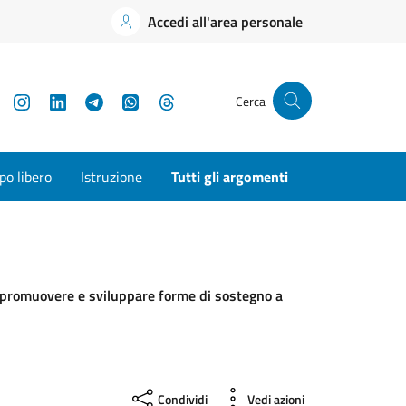
Accedi all'area personale
YouTube
Instagram
LinkedIn
Telegram
WhatsApp
Threads
Cerca
o libero
Istruzione
Tutti gli argomenti
i a promuovere e sviluppare forme di sostegno a
Condividi
Vedi azioni