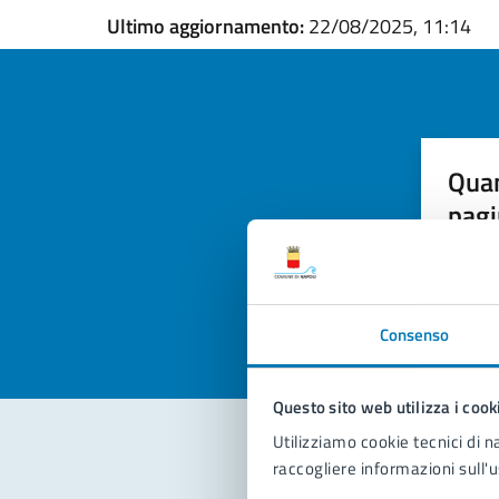
Ultimo aggiornamento:
22/08/2025, 11:14
Quan
pagi
Valuta la
Selezi
Valuta 
Val
Consenso
Questo sito web utilizza i cook
Utilizziamo cookie tecnici di n
raccogliere informazioni sull'u
Con