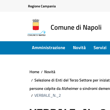
Vai ai contenuti
Vai al footer
Regione Campania
Comune di Napoli
Amministrazione
Novità
Servizi
Home
Novità
Selezione di Enti del Terzo Settore per inizia
persone colpite da Alzheimer o sindromi dementi
VERBALE_N._2