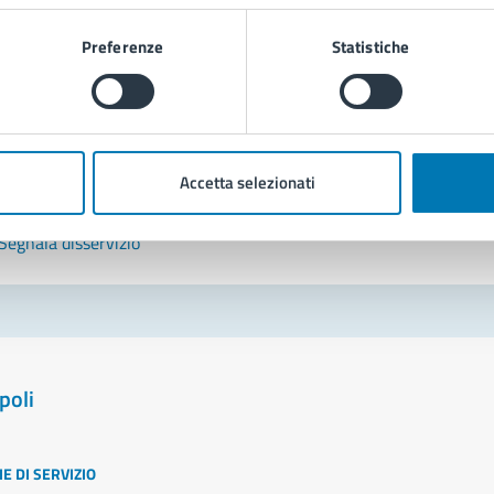
Leggi le domande frequenti
Preferenze
Statistiche
Richiedi assistenza
Prenota appuntamento
Accetta selezionati
blemi in città
Segnala disservizio
poli
E DI SERVIZIO