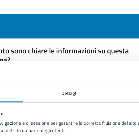
to sono chiare le informazioni su questa
na?
 chiarezza delle informazioni (da 1 a 5 stelle)
ona il numero di stelle per valutare la chiarezza delle inform
1 stelle su 5
uta 2 stelle su 5
Valuta 3 stelle su 5
Valuta 4 stelle su 5
Valuta 5 stelle su 5
Dettagli
ie
avigazione e di sessione per garantire la corretta fruizione del sito e
so del sito da parte degli utenti.
tatta il comune