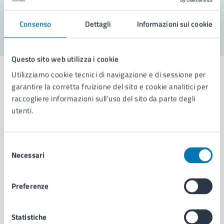
Segnala disservizio
Consenso
Dettagli
Informazioni sui cookie
Questo sito web utilizza i cookie
Utilizziamo cookie tecnici di navigazione e di sessione per
garantire la corretta fruizione del sito e cookie analitici per
raccogliere informazioni sull'uso del sito da parte degli
Comune di Napoli
utenti.
AMMINISTRAZIONE
Selezione
Necessari
Aree amministrative
del
Organi di governo
consenso
Municipalità
Preferenze
Uffici
Enti e fondazioni
Politici
Statistiche