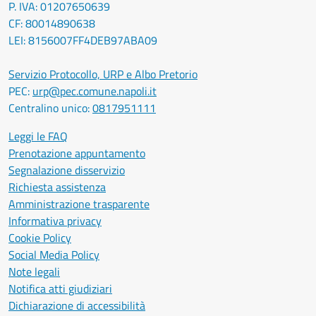
P. IVA: 01207650639
CF: 80014890638
LEI: 8156007FF4DEB97ABA09
Servizio Protocollo, URP e Albo Pretorio
PEC:
urp@pec.comune.napoli.it
Centralino unico:
0817951111
Leggi le FAQ
Prenotazione appuntamento
Segnalazione disservizio
Richiesta assistenza
Amministrazione trasparente
Informativa privacy
Cookie Policy
Social Media Policy
Note legali
Notifica atti giudiziari
Dichiarazione di accessibilità