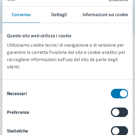
Segnala disservizio
Consenso
Dettagli
Informazioni sui cookie
Questo sito web utilizza i cookie
Utilizziamo cookie tecnici di navigazione e di sessione per
garantire la corretta fruizione del sito e cookie analitici per
raccogliere informazioni sull'uso del sito da parte degli
Comune di Napoli
utenti.
AMMINISTRAZIONE
Selezione
Necessari
Aree amministrative
del
Organi di governo
consenso
Municipalità
Preferenze
Uffici
Enti e fondazioni
Politici
Statistiche