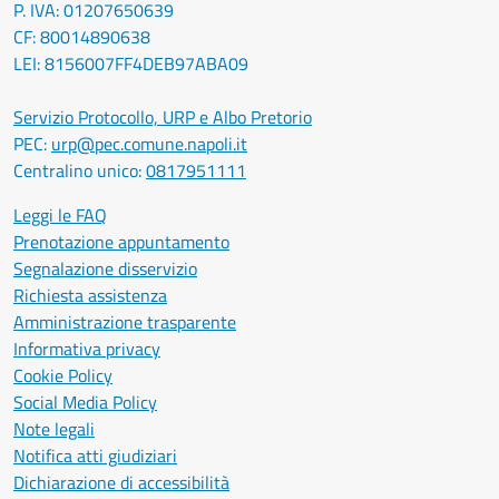
P. IVA: 01207650639
CF: 80014890638
LEI: 8156007FF4DEB97ABA09
Servizio Protocollo, URP e Albo Pretorio
PEC:
urp@pec.comune.napoli.it
Centralino unico:
0817951111
Leggi le FAQ
Prenotazione appuntamento
Segnalazione disservizio
Richiesta assistenza
Amministrazione trasparente
Informativa privacy
Cookie Policy
Social Media Policy
Note legali
Notifica atti giudiziari
Dichiarazione di accessibilità