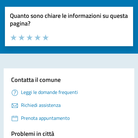
Quanto sono chiare le informazioni su questa
pagina?
Valuta la chiarezza delle informazioni (da 1 a 5 stelle)
Seleziona il numero di stelle per valutare la chiarezza delle i
Valuta 1 stelle su 5
Valuta 2 stelle su 5
Valuta 3 stelle su 5
Valuta 4 stelle su 5
Valuta 5 stelle su 5
Contatta il comune
Leggi le domande frequenti
Richiedi assistenza
Prenota appuntamento
Problemi in città