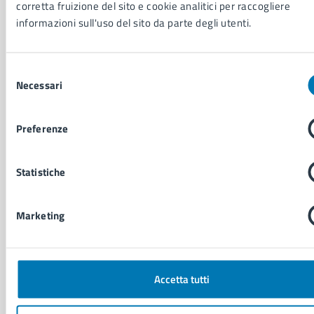
corretta fruizione del sito e cookie analitici per raccogliere
Personale amministrativo
informazioni sull'uso del sito da parte degli utenti.
Documenti e dati
Intranet, posta aziendale e protocollo
Selezione
Necessari
del
CATEGORIE DI SERVIZIO
consenso
Ambiente
Anagrafe e stato civile
Preferenze
Autorizzazioni
Cultura e tempo libero
Statistiche
Documenti e certificati
Educazione e formazione
Giustizia e sicurezza pubblica
Marketing
Imprese e commercio
Salute, benessere e assistenza
Servizi Cimiteriali
Vita lavorativa
Accetta tutti