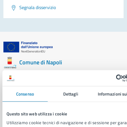
Segnala disservizio
Comune di Napoli
AMMINISTRAZIONE
Aree amministrative
Consenso
Dettagli
Informazioni su
Organi di governo
Municipalità
Uffici
Questo sito web utilizza i cookie
Enti e fondazioni
Utilizziamo cookie tecnici di navigazione e di sessione per garan
Politici