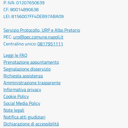
P. IVA: 01207650639
CF: 80014890638
LEI: 8156007FF4DEB97ABA09
Servizio Protocollo, URP e Albo Pretorio
PEC:
urp@pec.comune.napoli.it
Centralino unico:
0817951111
Leggi le FAQ
Prenotazione appuntamento
Segnalazione disservizio
Richiesta assistenza
Amministrazione trasparente
Informativa privacy
Cookie Policy
Social Media Policy
Note legali
Notifica atti giudiziari
Dichiarazione di accessibilità