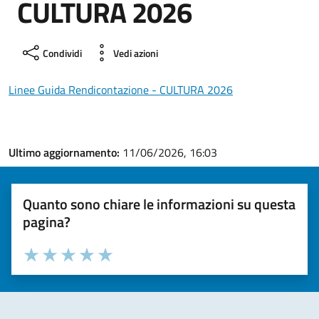
CULTURA 2026
Condividi
Vedi azioni
Linee Guida Rendicontazione - CULTURA 2026
Ultimo aggiornamento:
11/06/2026, 16:03
Quanto sono chiare le informazioni su questa
pagina?
Valuta la chiarezza delle informazioni (da 1 a 5 stelle)
Seleziona il numero di stelle per valutare la chiarezza delle i
Valuta 1 stelle su 5
Valuta 2 stelle su 5
Valuta 3 stelle su 5
Valuta 4 stelle su 5
Valuta 5 stelle su 5