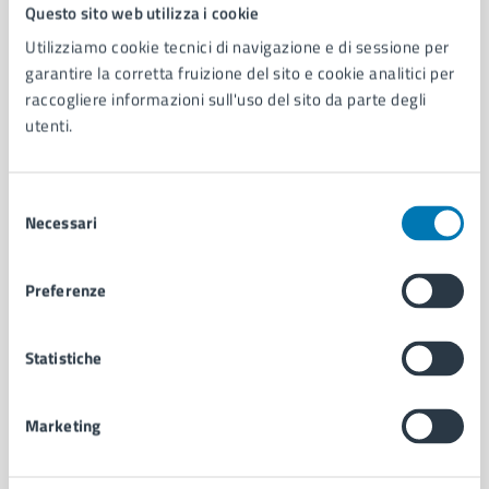
Comune di Napoli
Questo sito web utilizza i cookie
Utilizziamo cookie tecnici di navigazione e di sessione per
garantire la corretta fruizione del sito e cookie analitici per
AMMINISTRAZIONE
raccogliere informazioni sull'uso del sito da parte degli
Aree amministrative
utenti.
Organi di governo
Municipalità
Uffici
Selezione
Enti e fondazioni
Necessari
del
Politici
consenso
Personale amministrativo
Preferenze
Documenti e dati
Intranet, posta aziendale e protocollo
Statistiche
CATEGORIE DI SERVIZIO
Marketing
Ambiente
Anagrafe e stato civile
Autorizzazioni