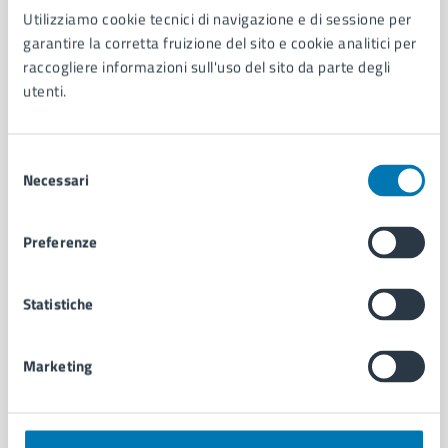
Utilizziamo cookie tecnici di navigazione e di sessione per
AMMINISTRAZIONE
garantire la corretta fruizione del sito e cookie analitici per
Aree amministrative
raccogliere informazioni sull'uso del sito da parte degli
Organi di governo
utenti.
Municipalità
Uffici
Enti e fondazioni
Selezione
Politici
Necessari
del
Personale amministrativo
consenso
Documenti e dati
Preferenze
Intranet, posta aziendale e protocollo
Statistiche
CATEGORIE DI SERVIZIO
Ambiente
Marketing
Anagrafe e stato civile
Autorizzazioni
Cultura e tempo libero
Documenti e certificati