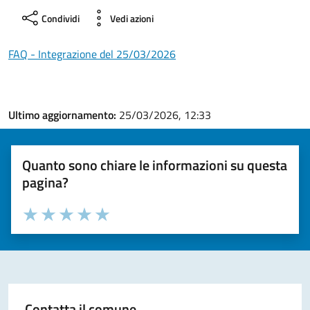
Condividi
Vedi azioni
FAQ - Integrazione del 25/03/2026
Ultimo aggiornamento:
25/03/2026, 12:33
Quanto sono chiare le informazioni su questa
pagina?
Valuta la chiarezza delle informazioni (da 1 a 5 stelle)
Seleziona il numero di stelle per valutare la chiarezza delle i
Valuta 1 stelle su 5
Valuta 2 stelle su 5
Valuta 3 stelle su 5
Valuta 4 stelle su 5
Valuta 5 stelle su 5
Contatta il comune