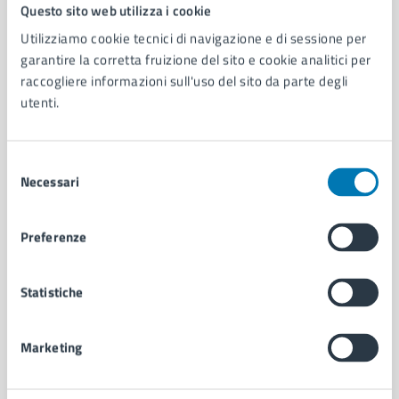
Comune di Napoli
Questo sito web utilizza i cookie
Utilizziamo cookie tecnici di navigazione e di sessione per
garantire la corretta fruizione del sito e cookie analitici per
AMMINISTRAZIONE
raccogliere informazioni sull'uso del sito da parte degli
Aree amministrative
utenti.
Organi di governo
Municipalità
Uffici
Selezione
Enti e fondazioni
Necessari
del
Politici
consenso
Personale amministrativo
Preferenze
Documenti e dati
Intranet, posta aziendale e protocollo
Statistiche
CATEGORIE DI SERVIZIO
Marketing
Ambiente
Anagrafe e stato civile
Autorizzazioni