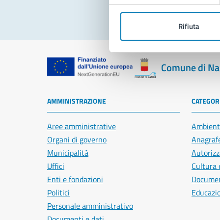
Rifiuta
Comune di Na
AMMINISTRAZIONE
CATEGORI
Aree amministrative
Ambient
Organi di governo
Anagrafe
Municipalità
Autorizz
Uffici
Cultura 
Enti e fondazioni
Document
Politici
Educazi
Personale amministrativo
Documenti e dati