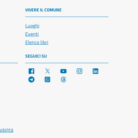
VIVERE IL COMUNE
Luoghi
Eventi
Elenco libri
SEGUICI SU
Facebook
X
YouTube
Instagram
LinkedIn
Telegram
WhatsApp
Threads
ibilità