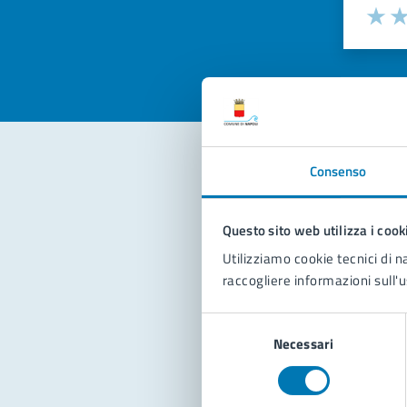
Valuta la
Selezi
Valuta 
Val
Consenso
Con
Questo sito web utilizza i cook
Utilizziamo cookie tecnici di n
raccogliere informazioni sull'u
Selezione
Necessari
del
Pro
consenso