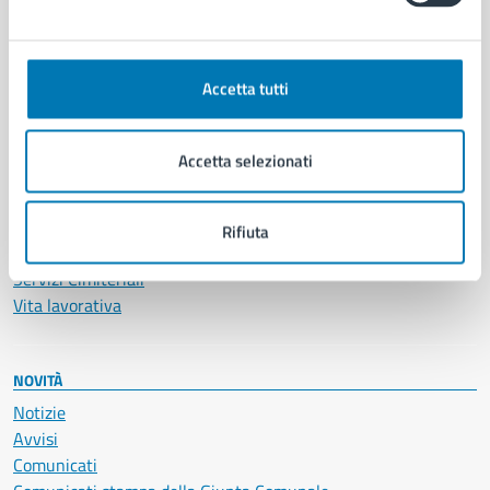
CATEGORIE DI SERVIZIO
Ambiente
Anagrafe e stato civile
Accetta tutti
Autorizzazioni
Cultura e tempo libero
Documenti e certificati
Accetta selezionati
Educazione e formazione
Giustizia e sicurezza pubblica
Imprese e commercio
Rifiuta
Salute, benessere e assistenza
Servizi Cimiteriali
Vita lavorativa
NOVITÀ
Notizie
Avvisi
Comunicati