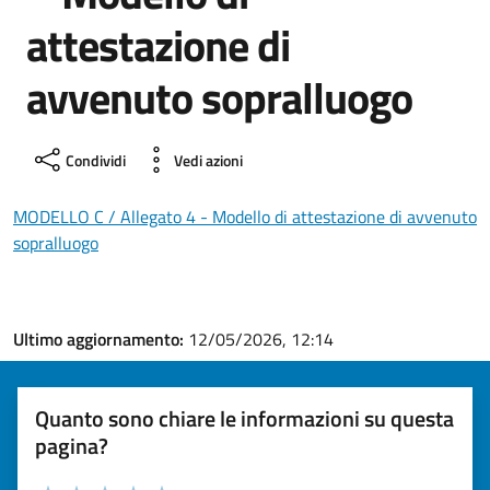
attestazione di
avvenuto sopralluogo
Condividi
Vedi azioni
MODELLO C / Allegato 4 - Modello di attestazione di avvenuto
sopralluogo
Ultimo aggiornamento:
12/05/2026, 12:14
Quanto sono chiare le informazioni su questa
pagina?
Valuta la chiarezza delle informazioni (da 1 a 5 stelle)