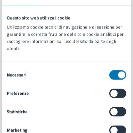
Questo sito web utilizza i cookie
Utilizziamo cookie tecnici di navigazione e di sessione per
Comune di Napoli
garantire la corretta fruizione del sito e cookie analitici per
raccogliere informazioni sull'uso del sito da parte degli
utenti.
AMMINISTRAZIONE
Aree amministrative
Organi di governo
Selezione
Municipalità
Necessari
del
Uffici
consenso
Enti e fondazioni
Preferenze
Politici
Personale amministrativo
Documenti e dati
Statistiche
Intranet, posta aziendale e protocollo
Marketing