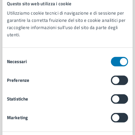
Comune di Napoli
Questo sito web utilizza i cookie
Utilizziamo cookie tecnici di navigazione e di sessione per
garantire la corretta fruizione del sito e cookie analitici per
AMMINISTRAZIONE
raccogliere informazioni sull'uso del sito da parte degli
Aree amministrative
utenti.
Organi di governo
Municipalità
Uffici
Selezione
Enti e fondazioni
Necessari
del
Politici
consenso
Personale amministrativo
Preferenze
Documenti e dati
Intranet, posta aziendale e protocollo
Statistiche
CATEGORIE DI SERVIZIO
Marketing
Ambiente
Anagrafe e stato civile
Autorizzazioni