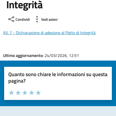
Integrità
Condividi
Vedi azioni
All. 7 - Dichiarazione di adesione al Patto di Integrità
Ultimo aggiornamento:
24/03/2026, 12:51
Quanto sono chiare le informazioni su questa
pagina?
Valuta la chiarezza delle informazioni (da 1 a 5 stelle)
Seleziona il numero di stelle per valutare la chiarezza delle i
Valuta 1 stelle su 5
Valuta 2 stelle su 5
Valuta 3 stelle su 5
Valuta 4 stelle su 5
Valuta 5 stelle su 5