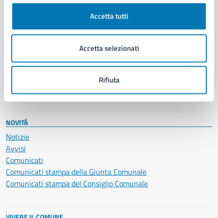
Cultura e tempo libero
Accetta tutti
Documenti e certificati
Educazione e formazione
Giustizia e sicurezza pubblica
Accetta selezionati
Imprese e commercio
Salute, benessere e assistenza
Servizi Cimiteriali
Rifiuta
Vita lavorativa
NOVITÀ
Notizie
Avvisi
Comunicati
Comunicati stampa della Giunta Comunale
Comunicati stampa del Consiglio Comunale
VIVERE IL COMUNE