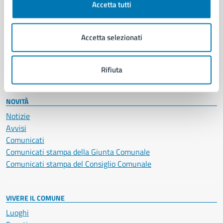
Accetta tutti
Educazione e formazione
Giustizia e sicurezza pubblica
Imprese e commercio
Accetta selezionati
Salute, benessere e assistenza
Servizi Cimiteriali
Vita lavorativa
Rifiuta
NOVITÀ
Notizie
Avvisi
Comunicati
Comunicati stampa della Giunta Comunale
Comunicati stampa del Consiglio Comunale
VIVERE IL COMUNE
Luoghi