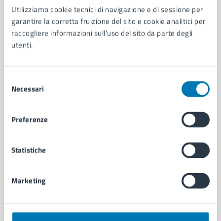
Utilizziamo cookie tecnici di navigazione e di sessione per
AMMINISTRAZIONE
garantire la corretta fruizione del sito e cookie analitici per
Aree amministrative
raccogliere informazioni sull'uso del sito da parte degli
Organi di governo
utenti.
Municipalità
Uffici
Enti e fondazioni
Selezione
Politici
Necessari
del
Personale amministrativo
consenso
Documenti e dati
Preferenze
Intranet, posta aziendale e protocollo
Statistiche
CATEGORIE DI SERVIZIO
Ambiente
Marketing
Anagrafe e stato civile
Autorizzazioni
Cultura e tempo libero
Documenti e certificati