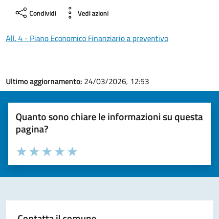
Condividi
Vedi azioni
All. 4 - Piano Economico Finanziario a preventivo
Ultimo aggiornamento:
24/03/2026, 12:53
Quanto sono chiare le informazioni su questa
pagina?
Valuta la chiarezza delle informazioni (da 1 a 5 stelle)
Seleziona il numero di stelle per valutare la chiarezza delle i
Valuta 1 stelle su 5
Valuta 2 stelle su 5
Valuta 3 stelle su 5
Valuta 4 stelle su 5
Valuta 5 stelle su 5
Contatta il comune