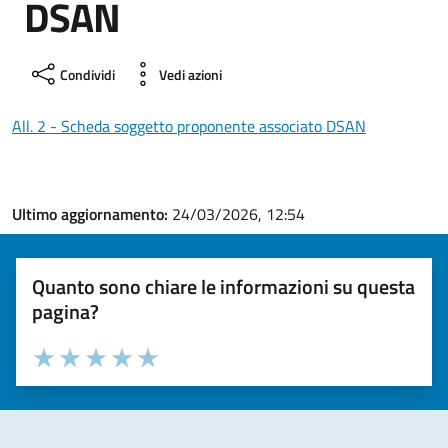
DSAN
Condividi
Vedi azioni
All. 2 - Scheda soggetto proponente associato DSAN
Ultimo aggiornamento:
24/03/2026, 12:54
Quanto sono chiare le informazioni su questa
pagina?
Valuta la chiarezza delle informazioni (da 1 a 5 stelle)
Seleziona il numero di stelle per valutare la chiarezza delle i
Valuta 1 stelle su 5
Valuta 2 stelle su 5
Valuta 3 stelle su 5
Valuta 4 stelle su 5
Valuta 5 stelle su 5