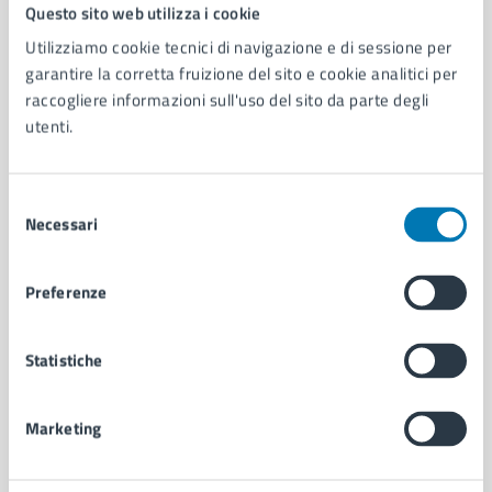
Comune di Napoli
Questo sito web utilizza i cookie
Utilizziamo cookie tecnici di navigazione e di sessione per
garantire la corretta fruizione del sito e cookie analitici per
AMMINISTRAZIONE
raccogliere informazioni sull'uso del sito da parte degli
Aree amministrative
utenti.
Organi di governo
Municipalità
Uffici
Selezione
Enti e fondazioni
Necessari
del
Politici
consenso
Personale amministrativo
Preferenze
Documenti e dati
Intranet, posta aziendale e protocollo
Statistiche
CATEGORIE DI SERVIZIO
Marketing
Ambiente
Anagrafe e stato civile
Autorizzazioni