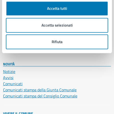
Cultura e tempo libero
Accetta tutti
Documenti e certificati
Educazione e formazione
Giustizia e sicurezza pubblica
Accetta selezionati
Imprese e commercio
Salute, benessere e assistenza
Servizi Cimiteriali
Rifiuta
Vita lavorativa
NOVITÀ
Notizie
Avvisi
Comunicati
Comunicati stampa della Giunta Comunale
Comunicati stampa del Consiglio Comunale
VIVERE IL COMUNE