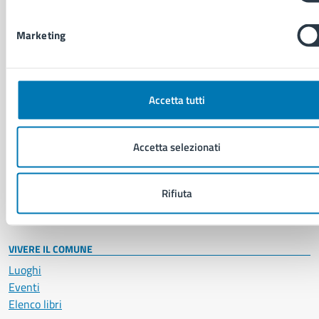
Imprese e commercio
Salute, benessere e assistenza
Marketing
Servizi Cimiteriali
Vita lavorativa
Accetta tutti
NOVITÀ
Notizie
Accetta selezionati
Avvisi
Comunicati
Comunicati stampa della Giunta Comunale
Rifiuta
Comunicati stampa del Consiglio Comunale
VIVERE IL COMUNE
Luoghi
Eventi
Elenco libri