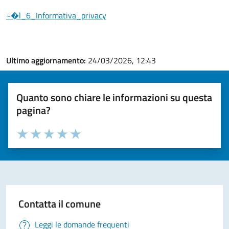
~�l_6_Informativa_privacy
Ultimo aggiornamento:
24/03/2026, 12:43
Quanto sono chiare le informazioni su questa
pagina?
Valuta la chiarezza delle informazioni (da 1 a 5 stelle)
Seleziona il numero di stelle per valutare la chiarezza delle i
Valuta 1 stelle su 5
Valuta 2 stelle su 5
Valuta 3 stelle su 5
Valuta 4 stelle su 5
Valuta 5 stelle su 5
Contatta il comune
Leggi le domande frequenti