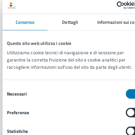
Aree amministrative
Organi di governo
Municipalità
Consenso
Dettagli
Informazioni sui co
Uffici
Enti e fondazioni
Politici
Questo sito web utilizza i cookie
Personale amministrativo
Documenti e dati
Utilizziamo cookie tecnici di navigazione e di sessione per
Intranet, posta aziendale e protocollo
garantire la corretta fruizione del sito e cookie analitici per
raccogliere informazioni sull'uso del sito da parte degli utenti.
CATEGORIE DI SERVIZIO
Selezione
Ambiente
Necessari
del
Anagrafe e stato civile
consenso
Autorizzazioni
Cultura e tempo libero
Preferenze
Documenti e certificati
Educazione e formazione
Statistiche
Giustizia e sicurezza pubblica