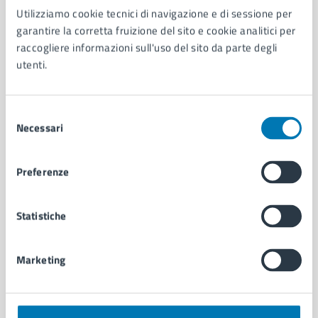
Utilizziamo cookie tecnici di navigazione e di sessione per
AMMINISTRAZIONE
garantire la corretta fruizione del sito e cookie analitici per
Aree amministrative
raccogliere informazioni sull'uso del sito da parte degli
Organi di governo
utenti.
Municipalità
Uffici
Enti e fondazioni
Selezione
Politici
Necessari
del
Personale amministrativo
consenso
Documenti e dati
Preferenze
Intranet, posta aziendale e protocollo
Statistiche
CATEGORIE DI SERVIZIO
Ambiente
Marketing
Anagrafe e stato civile
Autorizzazioni
Cultura e tempo libero
Documenti e certificati