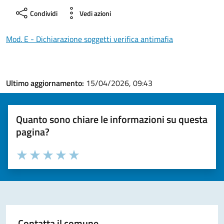
Condividi
Vedi azioni
Mod. E - Dichiarazione soggetti verifica antimafia
Ultimo aggiornamento:
15/04/2026, 09:43
Quanto sono chiare le informazioni su questa
pagina?
Valuta la chiarezza delle informazioni (da 1 a 5 stelle)
Seleziona il numero di stelle per valutare la chiarezza delle i
Valuta 1 stelle su 5
Valuta 2 stelle su 5
Valuta 3 stelle su 5
Valuta 4 stelle su 5
Valuta 5 stelle su 5
Contatta il comune