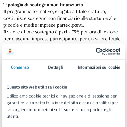
Tipologia di sostegno non finanziario
Il programma formativo, erogato a titolo gratuito,
costituisce sostegno non finanziario alle startup e alle
piccole e medie imprese partecipanti.
Il valore di tale sostegno è pari a 75€ per ora di lezione
per ciascuna impresa partecipante, per un valore totale
di 1.200€.
Il sostegno non finanziario sarà erogato ai sensi del
regime “de minimis” di cui al Regolamento UE
1407/2013.
Consenso
Dettagli
Informazioni sui cookie
Il sostegno non finanziario di cui al presente Avviso è
compatibile con altri Aiuti di Stato secondo i limiti
previsti ai sensi dell’art. 5 del Regolamento (UE) n.
Questo sito web utilizza i cookie
1407/2013.
Utilizziamo cookie tecnici di navigazione e di sessione per
garantire la corretta fruizione del sito e cookie analitici per
raccogliere informazioni sull'uso del sito da parte degli
Modalità di partecipazione
utenti.