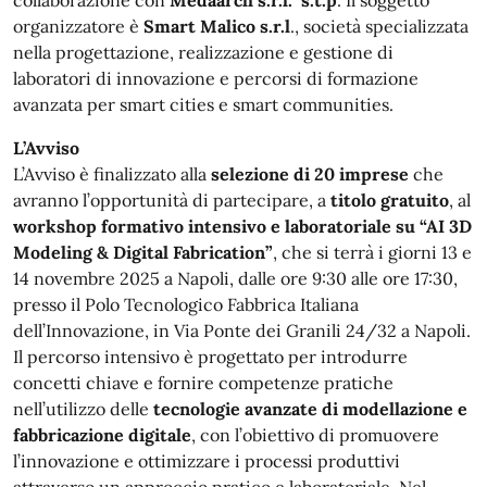
collaborazione con
Medaarch s.r.l. s.t.p
. Il soggetto
organizzatore è
Smart Malico s.r.l
., società specializzata
nella progettazione, realizzazione e gestione di
laboratori di innovazione e percorsi di formazione
avanzata per smart cities e smart communities.
L’Avviso
L’Avviso è finalizzato alla
selezione di 20 imprese
che
avranno l’opportunità di partecipare, a
titolo gratuito
, al
workshop formativo intensivo e laboratoriale su “AI 3D
Modeling & Digital Fabrication”
, che si terrà i giorni 13 e
14 novembre 2025 a Napoli, dalle ore 9:30 alle ore 17:30,
presso il Polo Tecnologico Fabbrica Italiana
dell’Innovazione, in Via Ponte dei Granili 24/32 a Napoli.
Il percorso intensivo è progettato per introdurre
concetti chiave e fornire competenze pratiche
nell’utilizzo delle
tecnologie avanzate di modellazione e
fabbricazione digitale
, con l’obiettivo di promuovere
l’innovazione e ottimizzare i processi produttivi