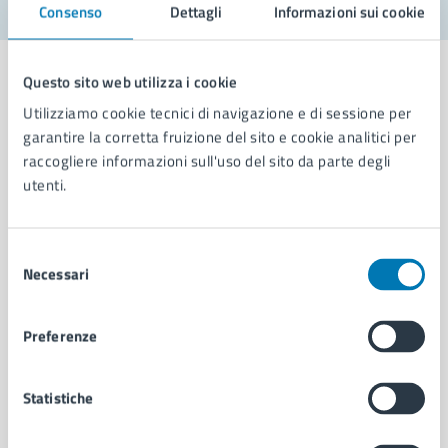
Consenso
Dettagli
Informazioni sui cookie
Questo sito web utilizza i cookie
Utilizziamo cookie tecnici di navigazione e di sessione per
garantire la corretta fruizione del sito e cookie analitici per
Comune di Napoli
raccogliere informazioni sull'uso del sito da parte degli
utenti.
AMMINISTRAZIONE
Aree amministrative
Selezione
Organi di governo
Necessari
del
Municipalità
consenso
Uffici
Preferenze
Enti e fondazioni
Politici
Personale amministrativo
Statistiche
Documenti e dati
Intranet, posta aziendale e protocollo