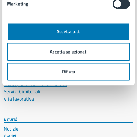
Marketing
CATEGORIE DI SERVIZIO
Ambiente
Accetta tutti
Anagrafe e stato civile
Autorizzazioni
Cultura e tempo libero
Accetta selezionati
Documenti e certificati
Educazione e formazione
Giustizia e sicurezza pubblica
Rifiuta
Imprese e commercio
Salute, benessere e assistenza
Servizi Cimiteriali
Vita lavorativa
NOVITÀ
Notizie
Avvisi