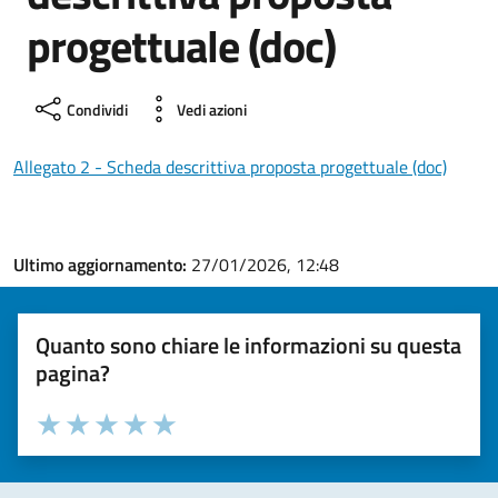
progettuale (doc)
Condividi
Vedi azioni
Allegato 2 - Scheda descrittiva proposta progettuale (doc)
Ultimo aggiornamento:
27/01/2026, 12:48
Quanto sono chiare le informazioni su questa
pagina?
Valuta la chiarezza delle informazioni (da 1 a 5 stelle)
Seleziona il numero di stelle per valutare la chiarezza delle i
Valuta 1 stelle su 5
Valuta 2 stelle su 5
Valuta 3 stelle su 5
Valuta 4 stelle su 5
Valuta 5 stelle su 5