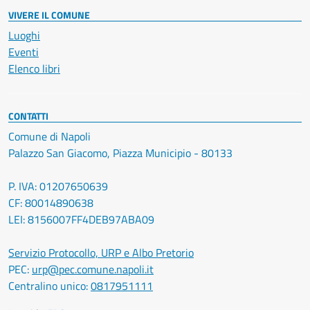
VIVERE IL COMUNE
Luoghi
Eventi
Elenco libri
CONTATTI
Comune di Napoli
Palazzo San Giacomo, Piazza Municipio - 80133
P. IVA: 01207650639
CF: 80014890638
LEI: 8156007FF4DEB97ABA09
Servizio Protocollo, URP e Albo Pretorio
PEC:
urp@pec.comune.napoli.it
Centralino unico:
0817951111