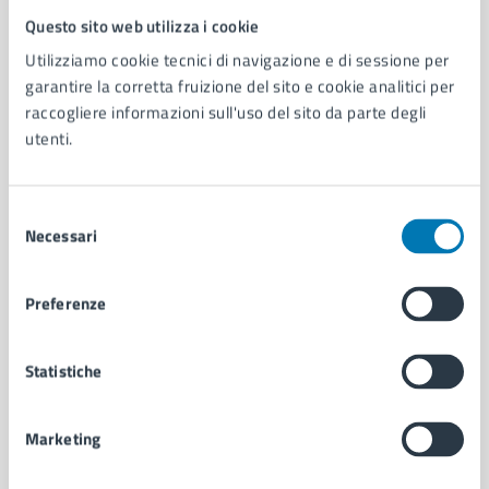
Questo sito web utilizza i cookie
Comune di Napoli
Utilizziamo cookie tecnici di navigazione e di sessione per
garantire la corretta fruizione del sito e cookie analitici per
AMMINISTRAZIONE
raccogliere informazioni sull'uso del sito da parte degli
Aree amministrative
utenti.
Organi di governo
Municipalità
Selezione
Uffici
Necessari
del
Enti e fondazioni
consenso
Politici
Personale amministrativo
Preferenze
Documenti e dati
Intranet, posta aziendale e protocollo
Statistiche
CATEGORIE DI SERVIZIO
Marketing
Ambiente
Anagrafe e stato civile