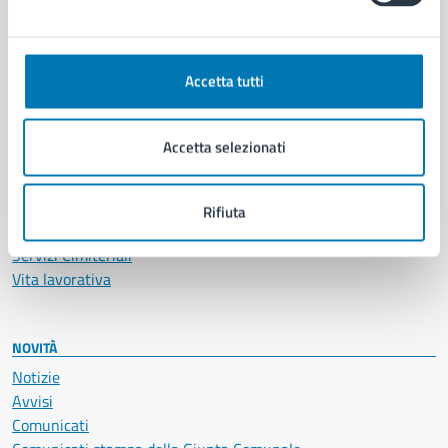
CATEGORIE DI SERVIZIO
Ambiente
Anagrafe e stato civile
Accetta tutti
Autorizzazioni
Cultura e tempo libero
Documenti e certificati
Accetta selezionati
Educazione e formazione
Giustizia e sicurezza pubblica
Imprese e commercio
Rifiuta
Salute, benessere e assistenza
Servizi Cimiteriali
Vita lavorativa
NOVITÀ
Notizie
Avvisi
Comunicati