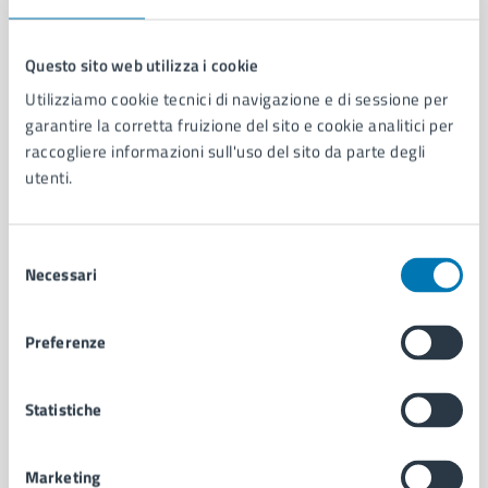
Questo sito web utilizza i cookie
Utilizziamo cookie tecnici di navigazione e di sessione per
Comune di Napoli
garantire la corretta fruizione del sito e cookie analitici per
raccogliere informazioni sull'uso del sito da parte degli
utenti.
AMMINISTRAZIONE
Aree amministrative
Organi di governo
Selezione
Municipalità
Necessari
del
Uffici
consenso
Enti e fondazioni
Preferenze
Politici
Personale amministrativo
Documenti e dati
Statistiche
Intranet, posta aziendale e protocollo
Marketing