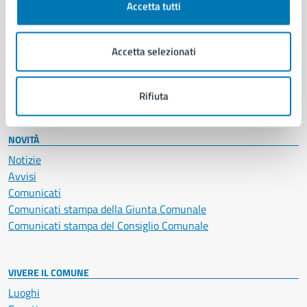
Accetta tutti
Educazione e formazione
Giustizia e sicurezza pubblica
Imprese e commercio
Accetta selezionati
Salute, benessere e assistenza
Servizi Cimiteriali
Vita lavorativa
Rifiuta
NOVITÀ
Notizie
Avvisi
Comunicati
Comunicati stampa della Giunta Comunale
Comunicati stampa del Consiglio Comunale
VIVERE IL COMUNE
Luoghi