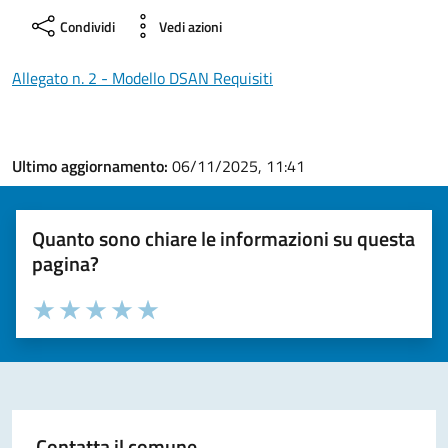
Condividi
Vedi azioni
Allegato n. 2 - Modello DSAN Requisiti
Ultimo aggiornamento:
06/11/2025, 11:41
Quanto sono chiare le informazioni su questa
pagina?
Valuta la chiarezza delle informazioni (da 1 a 5 stelle)
Seleziona il numero di stelle per valutare la chiarezza delle i
Valuta 1 stelle su 5
Valuta 2 stelle su 5
Valuta 3 stelle su 5
Valuta 4 stelle su 5
Valuta 5 stelle su 5
Contatta il comune