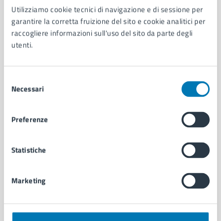
Utilizziamo cookie tecnici di navigazione e di sessione per
AMMINISTRAZIONE
garantire la corretta fruizione del sito e cookie analitici per
Aree amministrative
raccogliere informazioni sull'uso del sito da parte degli
Organi di governo
utenti.
Municipalità
Uffici
Enti e fondazioni
Selezione
Politici
Necessari
del
Personale amministrativo
consenso
Documenti e dati
Preferenze
Intranet, posta aziendale e protocollo
Statistiche
CATEGORIE DI SERVIZIO
Ambiente
Marketing
Anagrafe e stato civile
Autorizzazioni
Cultura e tempo libero
Documenti e certificati