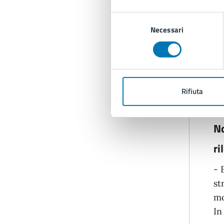
pr
Selezione
em
Necessari
del
consenso
-
co
- 
Rifiuta
ne
No
ri
- 
st
mo
In