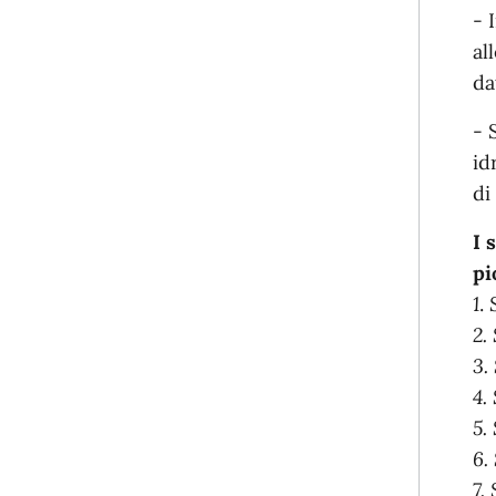
- 
al
da
- 
id
di
I 
pi
1
.
S
2.
3.
4.
5.
6.
7.