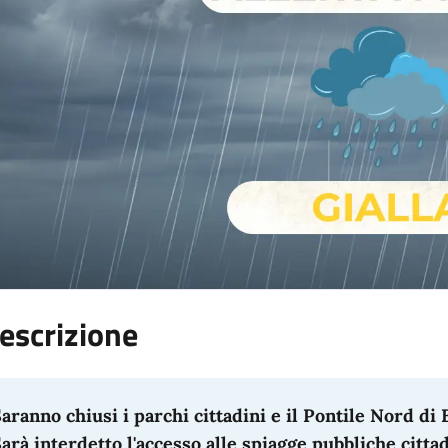
escrizione
aranno chiusi i parchi cittadini e
il Pontile Nord di 
arà interdetto l'accesso alle spiagge pubbliche cittad