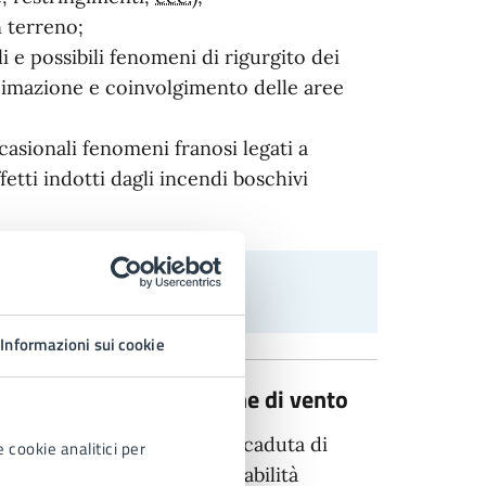
an terreno;
i e possibili fenomeni di rigurgito dei
cimazione e coinvolgimento delle aree
ccasionali fenomeni franosi legati a
fetti indotti dagli incendi boschivi
Informazioni sui cookie
a meteo per forti raffiche di vento
e verticali
per l'eventuale caduta di
 cookie analitici per
so, segnalare l'eventuale stabilità