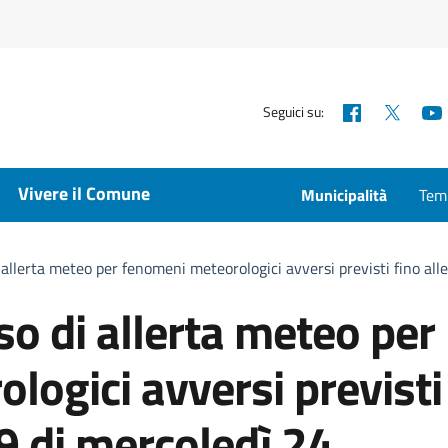
Facebook
X
Seguici su:
Vivere il Comune
Municipalità
Temp
i allerta meteo per fenomeni meteorologici avversi previsti fino a
so di allerta meteo per
logici avversi previsti
59 di mercoledì 24