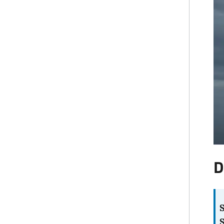
D
S
S