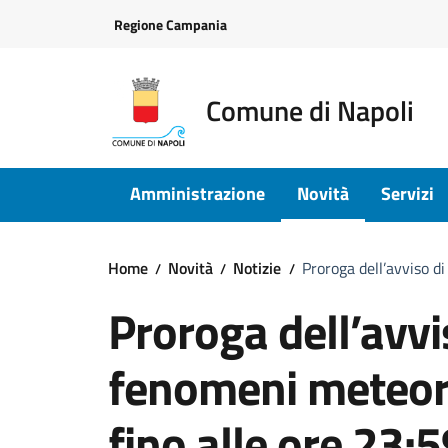
Vai ai contenuti
Vai al footer
Regione Campania
Comune di Napoli
Amministrazione
Novità
Servizi
Home
Novità
Notizie
Proroga dell’avviso d
Proroga dell’avvi
fenomeni meteoro
fino alle ore 23: