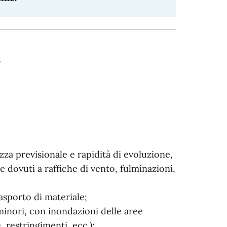
à
za previsionale e rapidità di evoluzione,
e dovuti a raffiche di vento, fulminazioni,
asporto di materiale;
 minori, con inondazioni delle aree
e, restringimenti,
ecc.
);