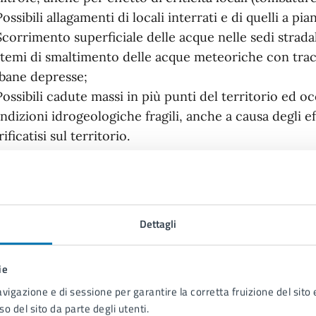
Possibili allagamenti di locali interrati e di quelli a pi
Scorrimento superficiale delle acque nelle sedi stradal
stemi di smaltimento delle acque meteoriche con tra
bane depresse;
Possibili cadute massi in più punti del territorio ed o
ndizioni idrogeologiche fragili, anche a causa degli ef
rificatisi sul territorio.
Avviso del 22/09/2025
Dettagli
rme comportamentali in caso di avviso di allert
ie
Prestare attenzione in prossimità di alberi e struttur
avigazione e di sessione per garantire la corretta fruizione del sito e
mi, alberi, pali, segnaletica o impalcature e, in ogni ca
so del sito da parte degli utenti.