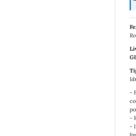
Fe
Ro
Li
G
Ti
Id
- 
co
po
- 
- 
li