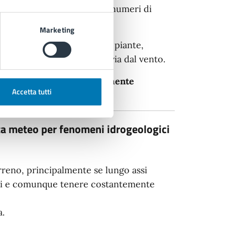
, dandone comunicazione ai numeri di
Marketing
lconi elementi
mobili
quali piante,
 possa essere trasportato via dal vento.
itandoli a quanto strettamente
Accetta tutti
ta meteo per fenomeni idrogeologici
terreno, principalmente se lungo assi
drici e comunque tenere costantemente
a.