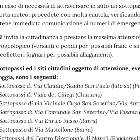
In caso di necessità di attraversare in auto un sottopas
lerta meteo, procedete con molta cautela, verificandon
tene immediata comunicazione ai numeri di emergenza 
Si invita la cittadinanza a prestare la massima attenzion
rogeologico (versanti e pendii per possibili frane e s
 collettori fognari per possibili allagamenti).
sottopassi ed i siti cittadini oggetto di attenzione, e
oggia, sono i seguenti:
ottopasso di Via Claudio/Stadio San Paolo (lato sx) (Fu
 Sottopassi di Viale dei Ciliegi (Chiaiano)
 Sottopasso di via Vicinale Cupa San Severino/Via Anto
 Sottopasso di Via Comunale San Severino/Via Fasano (
 Sottopasso di Via Enrico Russo (Barra)
 Sottopasso di Via Mastellone (Barra)
 Sottopassi del Centro Direzionale di Napoli (Poggioreal