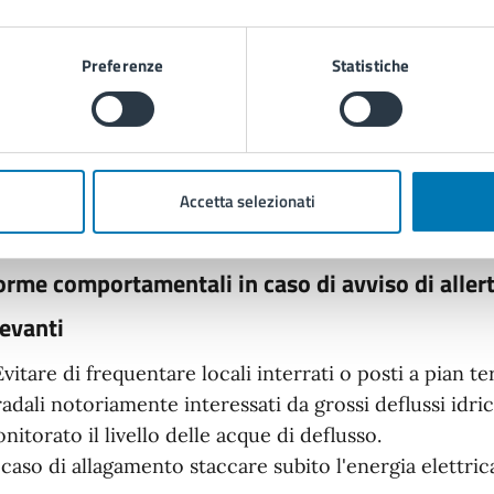
ecaria di tali elementi anche in situazioni ordinarie
ergenza 112, 113, 115.
Preferenze
Statistiche
Assicurare stabilmente o rimuovere da finestre e ba
perture, strutture provvisorie o qualsiasi oggetto che
Osservare particolare
prudenza negli spostamenti lim
Accetta selezionati
cessario
.
rme comportamentali in caso di avviso di aller
levanti
Evitare di frequentare locali interrati o posti a pian 
radali notoriamente interessati da grossi deflussi i
nitorato il livello delle acque di deflusso.
 caso di allagamento staccare subito l'energia elettric