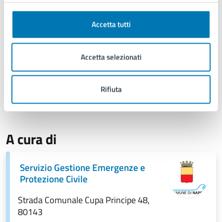
Zona 1
: Piana Campana, Napoli, Isole, Area Vesuviana.
Zona 2
: Alto Volturno e Matese.
Accetta tutti
Zona 3
: Penisola Sorrentino-Amalfitana, Monti di Sarno e
Monti Picentini.
Zona 4
: Alta Irpinia e Sannio.
Accetta selezionati
Zona 5
: Tusciano e Alto Sele.
Zona 6
: Piana Sele e Alto Cilento.
Rifiuta
Zona 7
: Tanagro.
Zona 8
: Basso Cilento.
A cura di
Servizio Gestione Emergenze e
Protezione Civile
Strada Comunale Cupa Principe 48,
80143