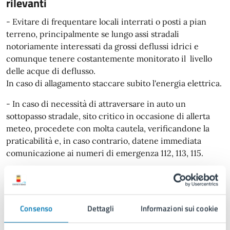
rilevanti
- Evitare di frequentare locali interrati o posti a pian
terreno, principalmente se lungo assi stradali
notoriamente interessati da grossi deflussi idrici e
comunque tenere costantemente monitorato il livello
delle acque di deflusso.
In caso di allagamento staccare subito l'energia elettrica.
- In caso di necessità di attraversare in auto un
sottopasso stradale, sito critico in occasione di allerta
meteo, procedete con molta cautela, verificandone la
praticabilità e, in caso contrario, datene immediata
comunicazione ai numeri di emergenza 112, 113, 115.
- Si invita la cittadinanza a prestare la massima
attenzione nei siti già segnalati per il rischio
idrogeologico (versanti e pendii per possibili frane e
Consenso
Dettagli
Informazioni sui cookie
smottamenti) e idraulico (sottopassi e aree di collettori
fognari per possibili allagamenti).