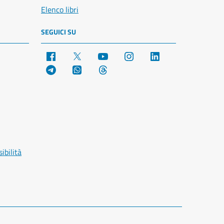
Elenco libri
SEGUICI SU
Facebook
X
YouTube
Instagram
LinkedIn
Telegram
WhatsApp
Threads
ibilità