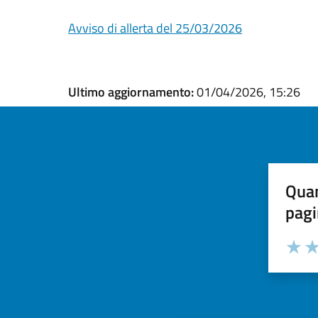
Avviso di allerta del 25/03/2026
Ultimo aggiornamento:
01/04/2026, 15:26
Quan
pagi
Valuta la
Selezi
Valuta 
Val