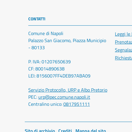
CONTATTI
Comune di Napoli
Leggi le
Palazzo San Giacomo, Piazza Municipio
Prenota
- 80133
Segnalaz
Richiest
P. IVA: 01207650639
CF: 80014890638
LEI: 8156007FF4DEB97ABA09
Servizio Protocollo, URP e Albo Pretorio
PEC:
urp@pec.comune.napoli.it
Centralino unico:
0817951111
Sito di archivio
Crediti
Mappa del sito