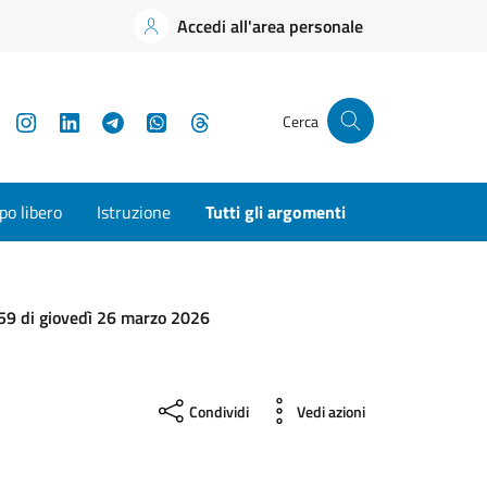
Accedi all'area personale
YouTube
Instagram
LinkedIn
Telegram
WhatsApp
Threads
Cerca
o libero
Istruzione
Tutti gli argomenti
3:59 di giovedì 26 marzo 2026
Condividi
Vedi azioni