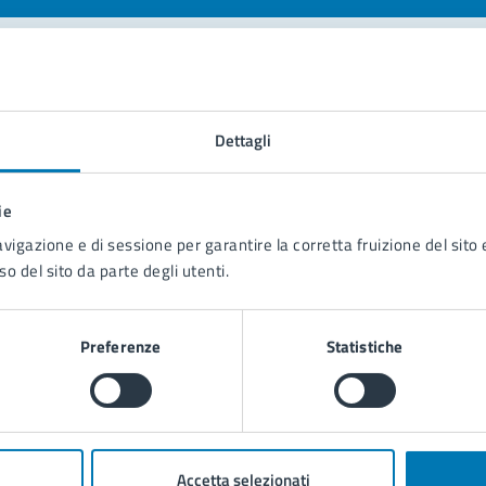
tatta il comune
Dettagli
Leggi le domande frequenti
Richiedi assistenza
ie
avigazione e di sessione per garantire la corretta fruizione del sito e
Prenota appuntamento
so del sito da parte degli utenti.
blemi in città
Preferenze
Statistiche
Segnala disservizio
Accetta selezionati