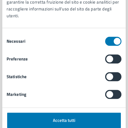
Organi di governo
garantire la corretta fruizione del sito e cookie analitici per
Municipalità
raccogliere informazioni sull'uso del sito da parte degli
Uffici
utenti.
Enti e fondazioni
Politici
Selezione
Personale amministrativo
Necessari
del
Documenti e dati
consenso
Intranet, posta aziendale e protocollo
Preferenze
CATEGORIE DI SERVIZIO
Statistiche
Ambiente
Anagrafe e stato civile
Autorizzazioni
Marketing
Cultura e tempo libero
Documenti e certificati
Educazione e formazione
Giustizia e sicurezza pubblica
Accetta tutti
Imprese e commercio