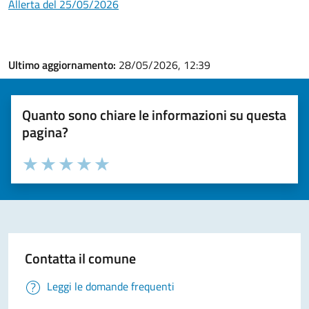
Allerta del 25/05/2026
Ultimo aggiornamento:
28/05/2026, 12:39
Quanto sono chiare le informazioni su questa
pagina?
Valuta la chiarezza delle informazioni (da 1 a 5 stelle)
Seleziona il numero di stelle per valutare la chiarezza delle i
Valuta 1 stelle su 5
Valuta 2 stelle su 5
Valuta 3 stelle su 5
Valuta 4 stelle su 5
Valuta 5 stelle su 5
Contatta il comune
Leggi le domande frequenti