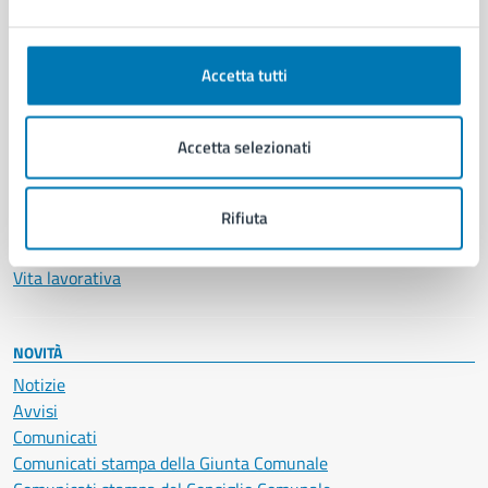
Ambiente
Anagrafe e stato civile
Autorizzazioni
Accetta tutti
Cultura e tempo libero
Documenti e certificati
Accetta selezionati
Educazione e formazione
Giustizia e sicurezza pubblica
Imprese e commercio
Rifiuta
Salute, benessere e assistenza
Servizi Cimiteriali
Vita lavorativa
NOVITÀ
Notizie
Avvisi
Comunicati
Comunicati stampa della Giunta Comunale