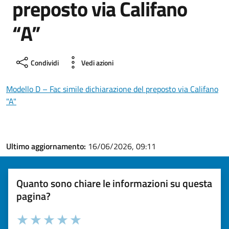
preposto via Califano
“A”
Condividi
Vedi azioni
Modello D – Fac simile dichiarazione del preposto via Califano
"A"
Ultimo aggiornamento:
16/06/2026, 09:11
Quanto sono chiare le informazioni su questa
pagina?
Valuta la chiarezza delle informazioni (da 1 a 5 stelle)
Seleziona il numero di stelle per valutare la chiarezza delle i