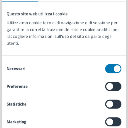
Questo sito web utilizza i cookie
Comune di Napoli
Utilizziamo cookie tecnici di navigazione e di sessione per
garantire la corretta fruizione del sito e cookie analitici per
raccogliere informazioni sull'uso del sito da parte degli
AMMINISTRAZIONE
utenti.
Aree amministrative
Organi di governo
Selezione
Municipalità
Necessari
del
Uffici
consenso
Enti e fondazioni
Politici
Preferenze
Personale amministrativo
Documenti e dati
Statistiche
Intranet, posta aziendale e protocollo
Marketing
CATEGORIE DI SERVIZIO