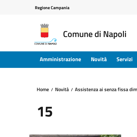
Vai ai contenuti
Vai al footer
Regione Campania
Comune di Napoli
Amministrazione
Novità
Servizi
Home
Novità
Assistenza ai senza fissa dimor
15