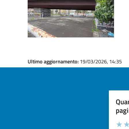
Ultimo aggiornamento:
19/03/2026, 14:35
Quan
pagi
Valuta la
Selezi