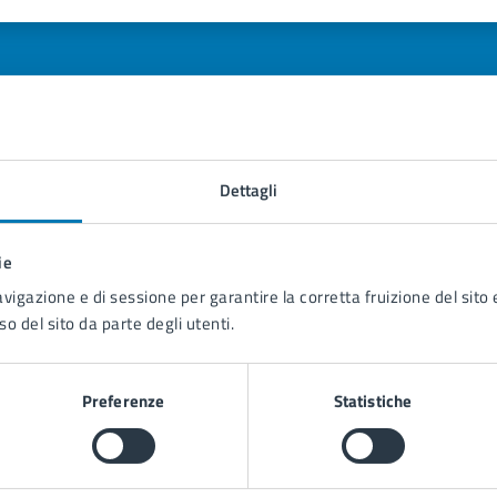
1 stelle su 5
uta 2 stelle su 5
Valuta 3 stelle su 5
Valuta 4 stelle su 5
Valuta 5 stelle su 5
Dettagli
tatta il comune
Leggi le domande frequenti
ie
avigazione e di sessione per garantire la corretta fruizione del sito e
Richiedi assistenza
so del sito da parte degli utenti.
Prenota appuntamento
blemi in città
Preferenze
Statistiche
Segnala disservizio