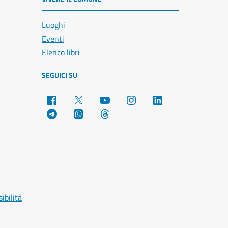
Luoghi
Eventi
Elenco libri
SEGUICI SU
Facebook
X
YouTube
Instagram
LinkedIn
Telegram
WhatsApp
Threads
ibilità