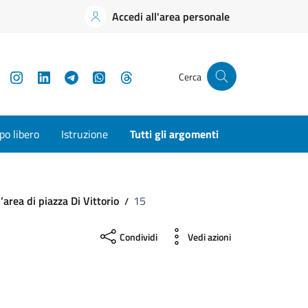
Accedi all'area personale
YouTube
Instagram
LinkedIn
Telegram
WhatsApp
Threads
Cerca
o libero
Istruzione
Tutti gli argomenti
’area di piazza Di Vittorio
15
Condividi
Vedi azioni