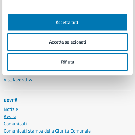
Ambiente
Anagrafe e stato civile
Autorizzazioni
Accetta tutti
Cultura e tempo libero
Documenti e certificati
Accetta selezionati
Educazione e formazione
Giustizia e sicurezza pubblica
Imprese e commercio
Rifiuta
Salute, benessere e assistenza
Servizi Cimiteriali
Vita lavorativa
NOVITÀ
Notizie
Avvisi
Comunicati
Comunicati stampa della Giunta Comunale