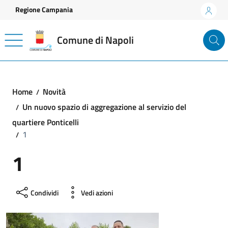
Vai ai contenuti
Vai al footer
Regione Campania
Comune di Napoli
Home
Novità
Un nuovo spazio di aggregazione al servizio del
quartiere Ponticelli
1
1
Condividi
Vedi azioni