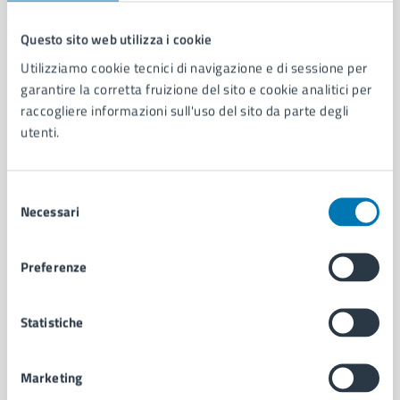
Questo sito web utilizza i cookie
Comune di Napoli
Utilizziamo cookie tecnici di navigazione e di sessione per
garantire la corretta fruizione del sito e cookie analitici per
raccogliere informazioni sull'uso del sito da parte degli
AMMINISTRAZIONE
utenti.
Aree amministrative
Organi di governo
Municipalità
Selezione
Necessari
Uffici
del
Enti e fondazioni
consenso
Politici
Preferenze
Personale amministrativo
Documenti e dati
Intranet, posta aziendale e protocollo
Statistiche
Marketing
CATEGORIE DI SERVIZIO