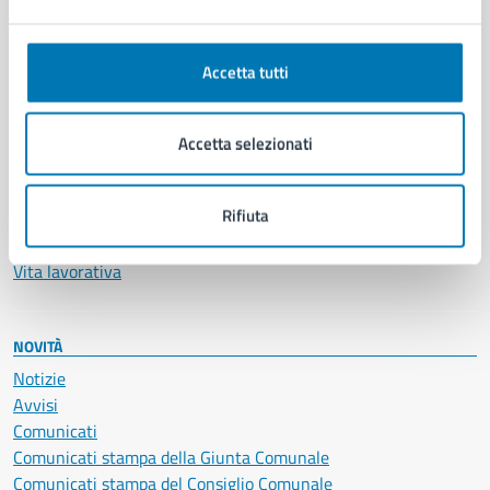
Ambiente
Anagrafe e stato civile
Autorizzazioni
Accetta tutti
Cultura e tempo libero
Documenti e certificati
Educazione e formazione
Accetta selezionati
Giustizia e sicurezza pubblica
Imprese e commercio
Rifiuta
Salute, benessere e assistenza
Servizi Cimiteriali
Vita lavorativa
NOVITÀ
Notizie
Avvisi
Comunicati
Comunicati stampa della Giunta Comunale
Comunicati stampa del Consiglio Comunale