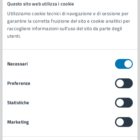
Comune di Napoli
Questo sito web utilizza i cookie
Utilizziamo cookie tecnici di navigazione e di sessione per
garantire la corretta fruizione del sito e cookie analitici per
AMMINISTRAZIONE
raccogliere informazioni sull'uso del sito da parte degli
Aree amministrative
utenti.
Organi di governo
Municipalità
Uffici
Selezione
Enti e fondazioni
Necessari
del
Politici
consenso
Personale amministrativo
Preferenze
Documenti e dati
Intranet, posta aziendale e protocollo
Statistiche
CATEGORIE DI SERVIZIO
Marketing
Ambiente
Anagrafe e stato civile
Autorizzazioni