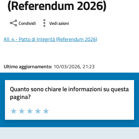
(Referendum 2026)
Condividi
Vedi azioni
All. 4 - Patto di Integrità (Referendum 2026)
Ultimo aggiornamento:
10/03/2026, 21:23
Quanto sono chiare le informazioni su questa
pagina?
Valuta la chiarezza delle informazioni (da 1 a 5 stelle)
Seleziona il numero di stelle per valutare la chiarezza delle i
Valuta 1 stelle su 5
Valuta 2 stelle su 5
Valuta 3 stelle su 5
Valuta 4 stelle su 5
Valuta 5 stelle su 5