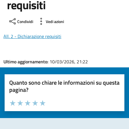
requisiti
Condividi
Vedi azioni
All. 2 - Dichiarazione requisiti
Ultimo aggiornamento:
10/03/2026, 21:22
Quanto sono chiare le informazioni su questa
pagina?
Valuta la chiarezza delle informazioni (da 1 a 5 stelle)
Seleziona il numero di stelle per valutare la chiarezza delle i
Valuta 1 stelle su 5
Valuta 2 stelle su 5
Valuta 3 stelle su 5
Valuta 4 stelle su 5
Valuta 5 stelle su 5