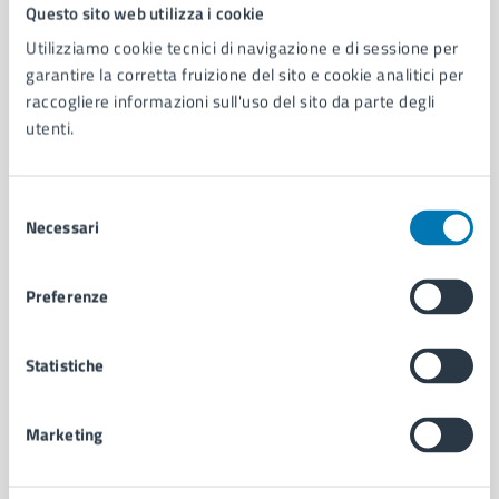
Comune di Napoli
Questo sito web utilizza i cookie
Utilizziamo cookie tecnici di navigazione e di sessione per
garantire la corretta fruizione del sito e cookie analitici per
AMMINISTRAZIONE
raccogliere informazioni sull'uso del sito da parte degli
Aree amministrative
utenti.
Organi di governo
Municipalità
Uffici
Selezione
Enti e fondazioni
Necessari
del
Politici
consenso
Personale amministrativo
Preferenze
Documenti e dati
Intranet, posta aziendale e protocollo
Statistiche
CATEGORIE DI SERVIZIO
Marketing
Ambiente
Anagrafe e stato civile
Autorizzazioni