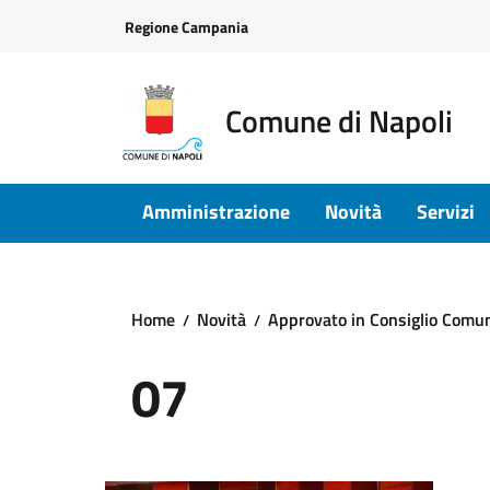
Vai ai contenuti
Vai al footer
Regione Campania
Comune di Napoli
Amministrazione
Novità
Servizi
Home
Novità
Approvato in Consiglio Comun
07