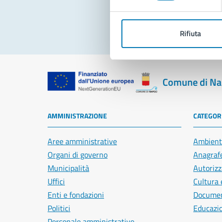
Rifiuta
Comune di Na
AMMINISTRAZIONE
CATEGORI
Aree amministrative
Ambient
Organi di governo
Anagrafe
Municipalità
Autorizz
Uffici
Cultura 
Enti e fondazioni
Document
Politici
Educazi
Personale amministrativo