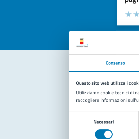
Valuta la
Selezi
Valuta 
Val
Consenso
Con
Questo sito web utilizza i cook
Utilizziamo cookie tecnici di n
raccogliere informazioni sull'u
Selezione
Necessari
del
consenso
Pro