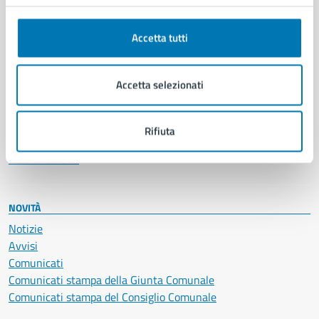
Anagrafe e stato civile
Autorizzazioni
Accetta tutti
Cultura e tempo libero
Documenti e certificati
Educazione e formazione
Accetta selezionati
Giustizia e sicurezza pubblica
Imprese e commercio
Salute, benessere e assistenza
Rifiuta
Servizi Cimiteriali
Vita lavorativa
NOVITÀ
Notizie
Avvisi
Comunicati
Comunicati stampa della Giunta Comunale
Comunicati stampa del Consiglio Comunale