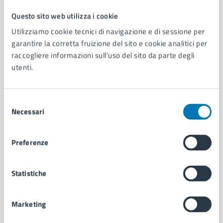
Questo sito web utilizza i cookie
Comune di Napoli
Utilizziamo cookie tecnici di navigazione e di sessione per
garantire la corretta fruizione del sito e cookie analitici per
raccogliere informazioni sull'uso del sito da parte degli
AMMINISTRAZIONE
utenti.
Aree amministrative
Organi di governo
Municipalità
Selezione
Uffici
Necessari
del
Enti e fondazioni
consenso
Politici
Personale amministrativo
Preferenze
Documenti e dati
Intranet, posta aziendale e protocollo
Statistiche
CATEGORIE DI SERVIZIO
Marketing
Ambiente