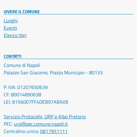
VIVERE IL COMUNE
Luoghi
Eventi
Elenco libri
CONTATTI
Comune di Napoli
Palazzo San Giacomo, Piazza Municipio - 80133
P. IVA: 01207650639
CF: 80014890638
LEI: 8156007FF4DEB97ABA09
Servizio Protocollo, URP e Albo Pretorio
PEC:
urp@pec.comune.napoli.it
Centralino unico:
0817951111