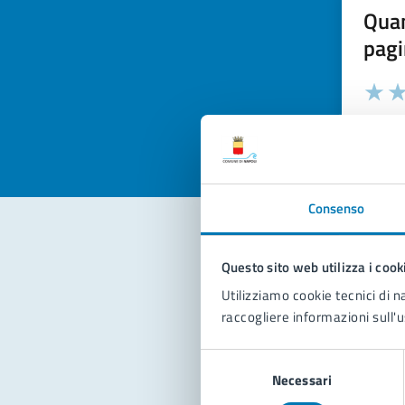
Quan
pagi
Valuta la
Selezi
Valuta 
Val
Consenso
Questo sito web utilizza i cook
Con
Utilizziamo cookie tecnici di n
raccogliere informazioni sull'u
Selezione
Necessari
del
consenso