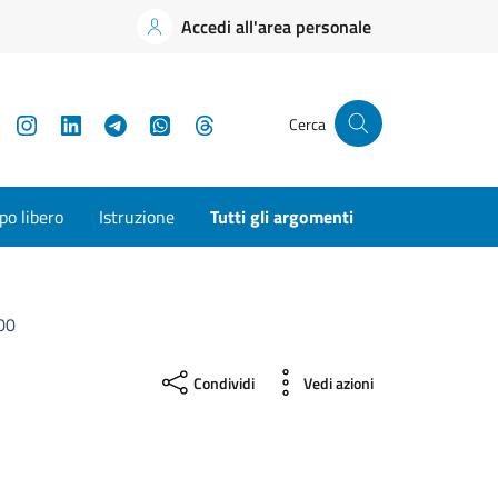
Accedi all'area personale
YouTube
Instagram
LinkedIn
Telegram
WhatsApp
Threads
Cerca
o libero
Istruzione
Tutti gli argomenti
00
Condividi
Vedi azioni