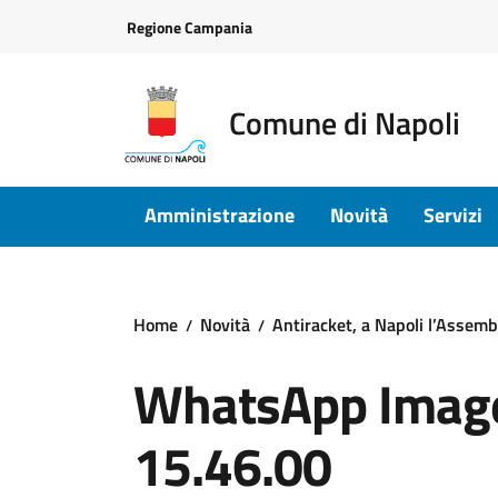
Vai ai contenuti
Vai al footer
Regione Campania
Comune di Napoli
Amministrazione
Novità
Servizi
Home
Novità
Antiracket, a Napoli l’Assemb
WhatsApp Image
15.46.00