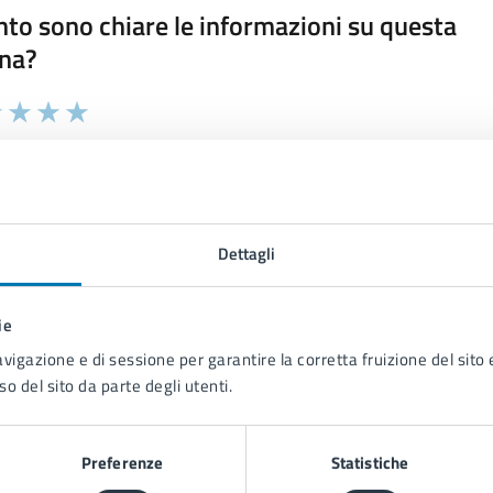
to sono chiare le informazioni su questa
na?
 chiarezza delle informazioni (da 1 a 5 stelle)
ona il numero di stelle per valutare la chiarezza delle inform
1 stelle su 5
uta 2 stelle su 5
Valuta 3 stelle su 5
Valuta 4 stelle su 5
Valuta 5 stelle su 5
Dettagli
ie
tatta il comune
avigazione e di sessione per garantire la corretta fruizione del sito e
Leggi le domande frequenti
so del sito da parte degli utenti.
Richiedi assistenza
Preferenze
Statistiche
Prenota appuntamento