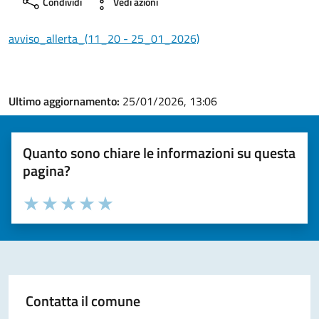
Condividi
Vedi azioni
avviso_allerta_(11_20 - 25_01_2026)
Ultimo aggiornamento:
25/01/2026, 13:06
Quanto sono chiare le informazioni su questa
pagina?
Valuta la chiarezza delle informazioni (da 1 a 5 stelle)
Seleziona il numero di stelle per valutare la chiarezza delle i
Valuta 1 stelle su 5
Valuta 2 stelle su 5
Valuta 3 stelle su 5
Valuta 4 stelle su 5
Valuta 5 stelle su 5
Contatta il comune