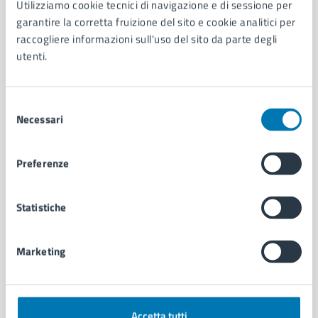
Utilizziamo cookie tecnici di navigazione e di sessione per
Aree amministrative
garantire la corretta fruizione del sito e cookie analitici per
Organi di governo
raccogliere informazioni sull'uso del sito da parte degli
Municipalità
utenti.
Uffici
Enti e fondazioni
Selezione
Politici
Necessari
del
Personale amministrativo
consenso
Documenti e dati
Intranet, posta aziendale e protocollo
Preferenze
CATEGORIE DI SERVIZIO
Statistiche
Ambiente
Anagrafe e stato civile
Marketing
Autorizzazioni
Cultura e tempo libero
Documenti e certificati
Educazione e formazione
Accetta tutti