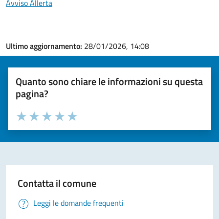
Avviso Allerta
Ultimo aggiornamento:
28/01/2026, 14:08
Quanto sono chiare le informazioni su questa
pagina?
Valuta la chiarezza delle informazioni (da 1 a 5 stelle)
Seleziona il numero di stelle per valutare la chiarezza delle i
Valuta 1 stelle su 5
Valuta 2 stelle su 5
Valuta 3 stelle su 5
Valuta 4 stelle su 5
Valuta 5 stelle su 5
Contatta il comune
Leggi le domande frequenti