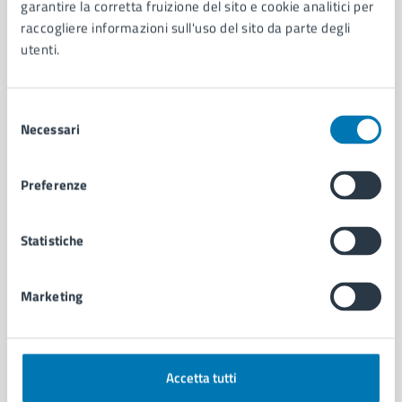
Organi di governo
garantire la corretta fruizione del sito e cookie analitici per
Municipalità
raccogliere informazioni sull'uso del sito da parte degli
Uffici
utenti.
Enti e fondazioni
Politici
Selezione
Personale amministrativo
Necessari
del
Documenti e dati
consenso
Intranet, posta aziendale e protocollo
Preferenze
CATEGORIE DI SERVIZIO
Statistiche
Ambiente
Anagrafe e stato civile
Autorizzazioni
Marketing
Cultura e tempo libero
Documenti e certificati
Educazione e formazione
Giustizia e sicurezza pubblica
Accetta tutti
Imprese e commercio