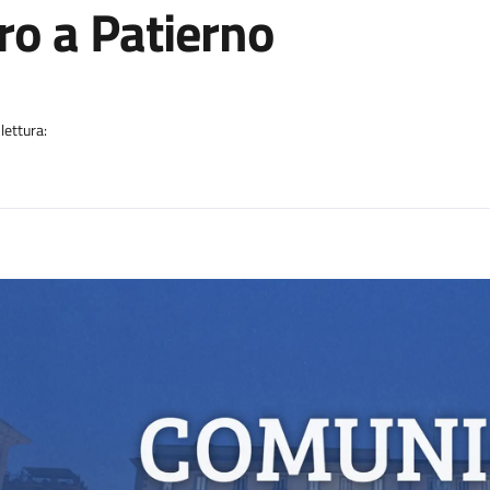
ro a Patierno
a
lettura:
n