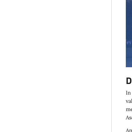
D
In
va
me
As
An