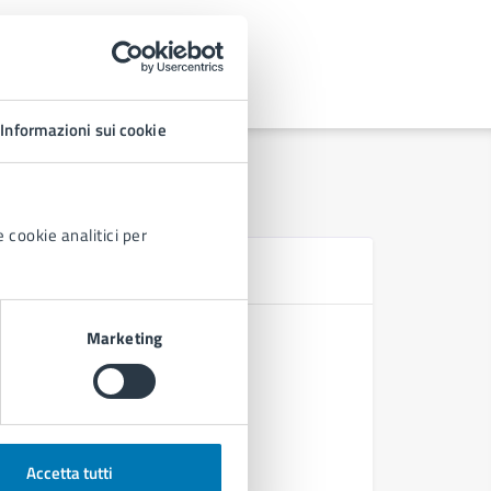
Informazioni sui cookie
 cookie analitici per
N
Solidarie
Marketing
Mariagrazi
Allerta m
Dichiaraz
Accetta tutti