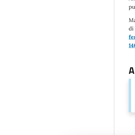
pu
Ma
di
fe
14
A