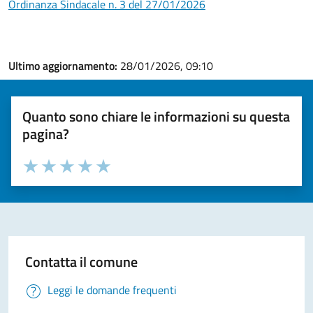
Ordinanza Sindacale n. 3 del 27/01/2026
Ultimo aggiornamento:
28/01/2026, 09:10
Quanto sono chiare le informazioni su questa
pagina?
Valuta la chiarezza delle informazioni (da 1 a 5 stelle)
Seleziona il numero di stelle per valutare la chiarezza delle i
Valuta 1 stelle su 5
Valuta 2 stelle su 5
Valuta 3 stelle su 5
Valuta 4 stelle su 5
Valuta 5 stelle su 5
Contatta il comune
Leggi le domande frequenti