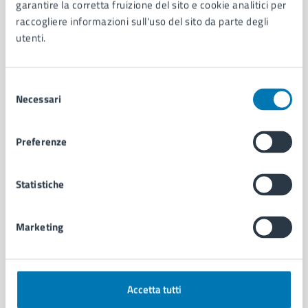
Organi di governo
garantire la corretta fruizione del sito e cookie analitici per
Municipalità
raccogliere informazioni sull'uso del sito da parte degli
Uffici
utenti.
Enti e fondazioni
Politici
Selezione
Personale amministrativo
Necessari
del
Documenti e dati
consenso
Intranet, posta aziendale e protocollo
Preferenze
CATEGORIE DI SERVIZIO
Statistiche
Ambiente
Anagrafe e stato civile
Autorizzazioni
Marketing
Cultura e tempo libero
Documenti e certificati
Educazione e formazione
Giustizia e sicurezza pubblica
Accetta tutti
Imprese e commercio