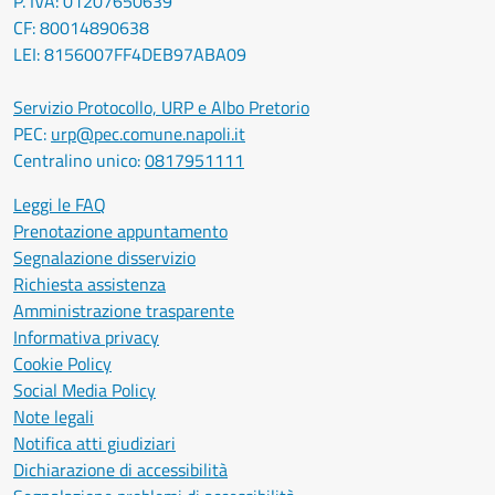
P. IVA: 01207650639
CF: 80014890638
LEI: 8156007FF4DEB97ABA09
Servizio Protocollo, URP e Albo Pretorio
PEC:
urp@pec.comune.napoli.it
Centralino unico:
0817951111
Leggi le FAQ
Prenotazione appuntamento
Segnalazione disservizio
Richiesta assistenza
Amministrazione trasparente
Informativa privacy
Cookie Policy
Social Media Policy
Note legali
Notifica atti giudiziari
Dichiarazione di accessibilità